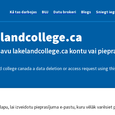
Kā tas darbojas
BUJ
Datu brokeri
Blogs
Sniegt ieg
landcollege.ca
savu lakelandcollege.ca kontu vai piepr
 college canada a data deletion or access request using th
dlapu, lai izveidotu pieprasījuma e-pastu, kuru vēlāk varēsiet 