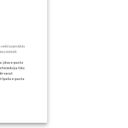
s veikt turpmākās
bas iestādē.
u: jūsu e-pasta
informācija tiks
ēr varat
t īpašu e-pasta