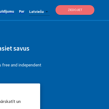
ZIEDOJIET
uldījumu
Par
Latviešu
asiet savus
is free and independent
pārskatīt un