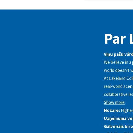
Par 
Viņu pašu vār
We believe in a
world doesn't w
At Lakeland Coll
real-world scen
collaborative l
Show more
Nozare:
Higher
Uzņēmuma vei
Galvenais biro