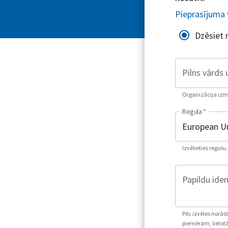
Pieprasījuma 
Dzēsiet
Pilns vārds 
Organizācija izman
Regula
*
Izvēlieties regulu
Papildu iden
Pēc izvēles norād
piemēram, lietotā