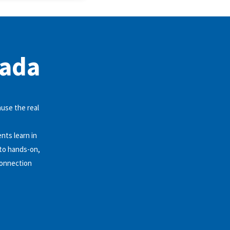
nada
ause the real
nts learn in
 to hands-on,
connection