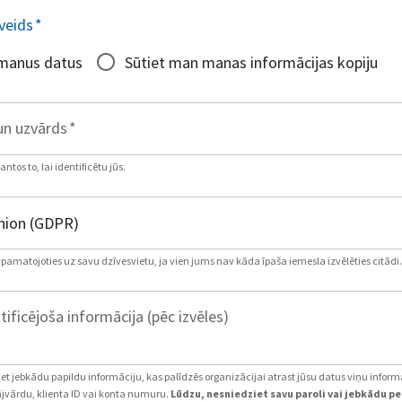
veids
*
 manus datus
Sūtiet man manas informācijas kopiju
un uzvārds
*
tos to, lai identificētu jūs.
, pamatojoties uz savu dzīvesvietu, ja vien jums nav kāda īpaša iemesla izvēlēties citādi.
tificējoša informācija (pēc izvēles)
iet jebkādu papildu informāciju, kas palīdzēs organizācijai atrast jūsu datus viņu inform
jvārdu, klienta ID vai konta numuru.
Lūdzu, nesniedziet savu paroli vai jebkādu p