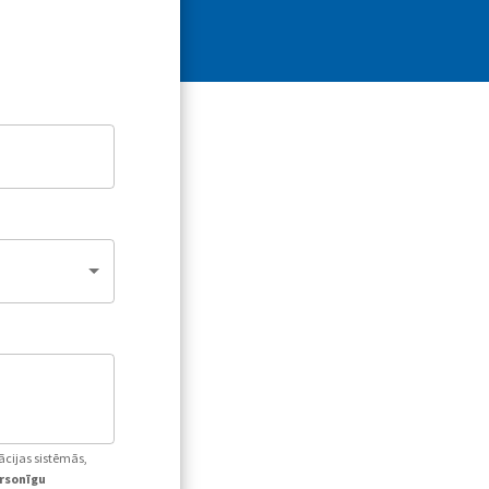
ācijas sistēmās,
ersonīgu