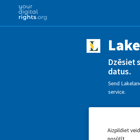
Lake
Dzēsiet 
datus.
Send Lakeland
service.
Aizpildiet vei
nosūtīt.