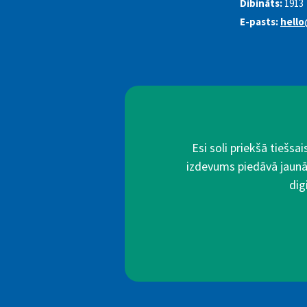
Dibināts:
1913
E-pasts:
hello
Esi soli priekšā tiešs
izdevums piedāvā jaunā
dig