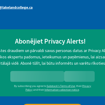
@lakelandcollege.ca
Abonējiet Privacy Alerts!
aistes draudiem un pārvaldi savus personas datus ar Privacy 
kos ekspertu padomus, ieteikumus un paņēmienus, lai aizsa
itālajā vidē. Abonē tūlīt, lai būtu informēts un varētu rīkoties
By subscribing you agree to
Substack's Terms of Use
,
their
Privacy
Policy
and their
Information collection notice
.