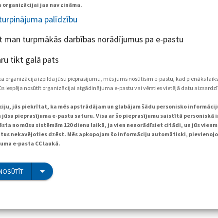
 organizācijai jau nav zināma.
 turpinājuma palīdzību
et man turpmākās darbības norādījumus pa e-pastu
ru tikt galā pats
ka organizācija izpilda jūsu pieprasījumu, mēs jums nosūtīsim e-pastu, kad pienāks laik
s iespēja nosūtīt organizācijai atgādinājuma e-pastu vai vērsties vietējā datu aizsardzī
pciju, jūs piekrītat, ka mēs apstrādājam un glabājam šādu personisko informācij
 jūsu pieprasījuma e-pastu saturu. Visa ar šo pieprasījumu saistītā personiskā 
sta no mūsu sistēmām 120 dienu laikā, ja vien nenorādīsiet citādi, un jūs vienm
atus nekavējoties dzēst. Mēs apkopojam šo informāciju automātiski, pievienojo
juma e-pasta CC laukā.
NOSŪTĪT