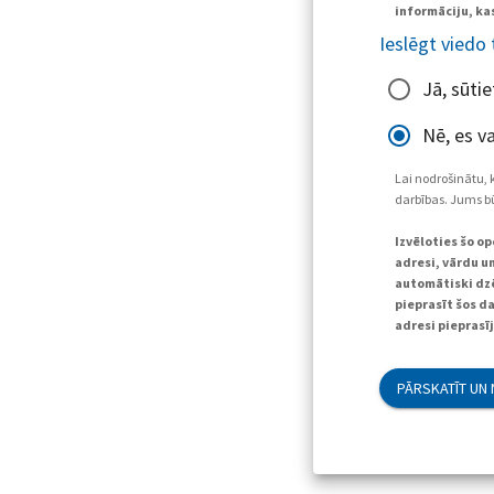
informāciju, kas
Ieslēgt viedo
Jā, sūti
Nē, es va
Lai nodrošinātu, 
darbības. Jums bū
Izvēloties šo o
adresi, vārdu un
automātiski dzē
pieprasīt šos d
adresi pieprasī
PĀRSKATĪT UN 