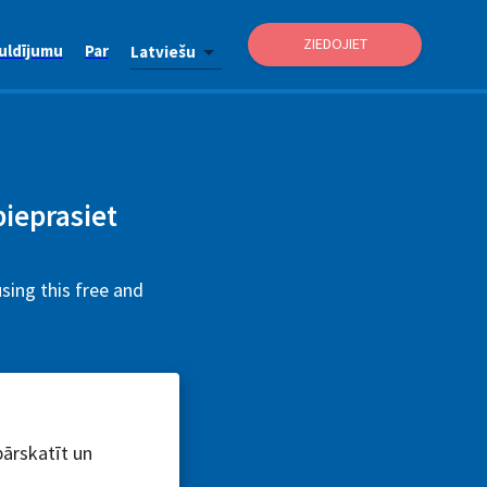
ZIEDOJIET
uldījumu
Par
Latviešu
pieprasiet
sing this free and
pārskatīt un