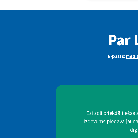
Par 
E-pasts:
media
Esi soli priekšā tiešs
izdevums piedāvā jaunā
dig