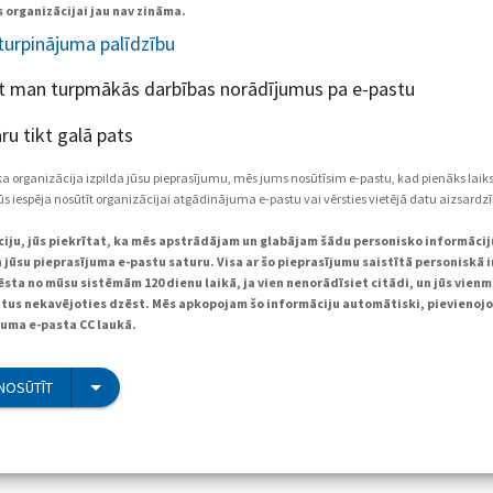
 organizācijai jau nav zināma.
 turpinājuma palīdzību
et man turpmākās darbības norādījumus pa e-pastu
ru tikt galā pats
ka organizācija izpilda jūsu pieprasījumu, mēs jums nosūtīsim e-pastu, kad pienāks laik
s iespēja nosūtīt organizācijai atgādinājuma e-pastu vai vērsties vietējā datu aizsardzī
pciju, jūs piekrītat, ka mēs apstrādājam un glabājam šādu personisko informācij
 jūsu pieprasījuma e-pastu saturu. Visa ar šo pieprasījumu saistītā personiskā 
sta no mūsu sistēmām 120 dienu laikā, ja vien nenorādīsiet citādi, un jūs vienm
atus nekavējoties dzēst. Mēs apkopojam šo informāciju automātiski, pievienojo
juma e-pasta CC laukā.
NOSŪTĪT