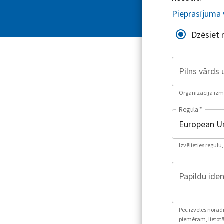
Pieprasījuma 
Dzēsiet
Pilns vārds 
Organizācija izman
Regula
*
Izvēlieties regulu
Papildu iden
Pēc izvēles norād
piemēram, lietotā