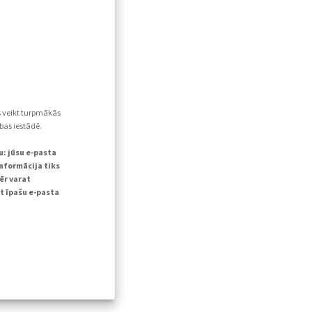
s veikt turpmākās
bas iestādē.
u: jūsu e-pasta
informācija tiks
ēr varat
t īpašu e-pasta