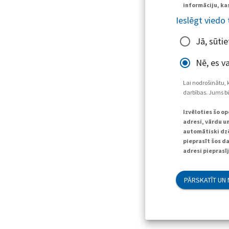
informāciju, kas
Ieslēgt viedo
Jā, sūti
Nē, es va
Lai nodrošinātu, 
darbības. Jums bū
Izvēloties šo o
adresi, vārdu un
automātiski dzē
pieprasīt šos d
adresi pieprasī
PĀRSKATĪT UN 