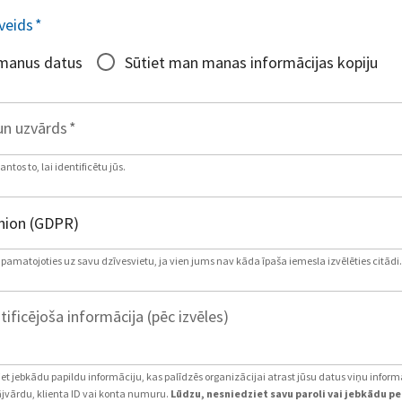
veids
*
 manus datus
Sūtiet man manas informācijas kopiju
un uzvārds
*
tos to, lai identificētu jūs.
, pamatojoties uz savu dzīvesvietu, ja vien jums nav kāda īpaša iemesla izvēlēties citādi.
tificējoša informācija (pēc izvēles)
iet jebkādu papildu informāciju, kas palīdzēs organizācijai atrast jūsu datus viņu inform
jvārdu, klienta ID vai konta numuru.
Lūdzu, nesniedziet savu paroli vai jebkādu p