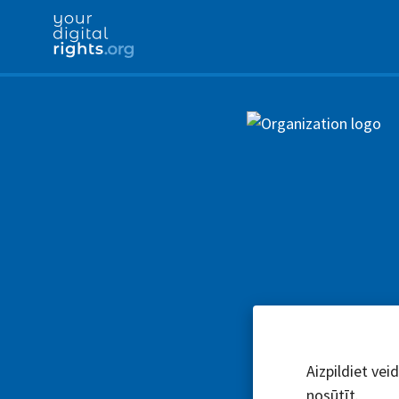
Aizpildiet vei
nosūtīt.