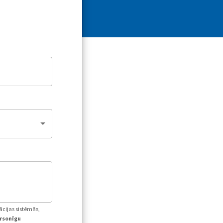
ācijas sistēmās,
ersonīgu