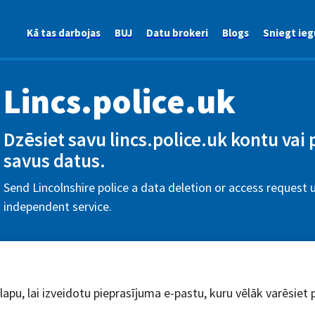
Kā tas darbojas
BUJ
Datu brokeri
Blogs
Sniegt ieg
Lincs.police.uk
Dzēsiet savu lincs.police.uk kontu vai 
savus datus.
Send Lincolnshire police a data deletion or access request u
independent service.
dlapu, lai izveidotu pieprasījuma e-pastu, kuru vēlāk varēsiet 