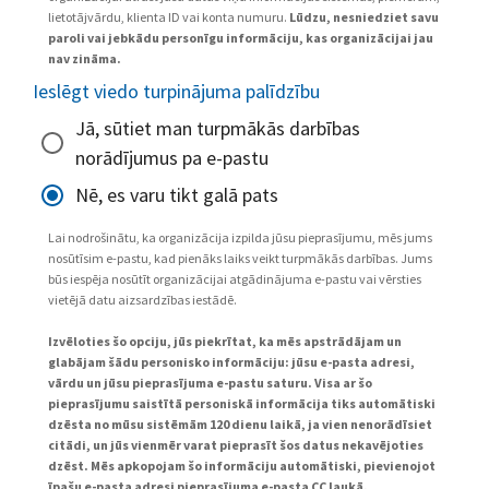
lietotājvārdu, klienta ID vai konta numuru.
Lūdzu, nesniedziet savu
paroli vai jebkādu personīgu informāciju, kas organizācijai jau
nav zināma.
Ieslēgt viedo turpinājuma palīdzību
Jā, sūtiet man turpmākās darbības
norādījumus pa e-pastu
Nē, es varu tikt galā pats
Lai nodrošinātu, ka organizācija izpilda jūsu pieprasījumu, mēs jums
nosūtīsim e-pastu, kad pienāks laiks veikt turpmākās darbības. Jums
būs iespēja nosūtīt organizācijai atgādinājuma e-pastu vai vērsties
vietējā datu aizsardzības iestādē.
Izvēloties šo opciju, jūs piekrītat, ka mēs apstrādājam un
glabājam šādu personisko informāciju: jūsu e-pasta adresi,
vārdu un jūsu pieprasījuma e-pastu saturu. Visa ar šo
pieprasījumu saistītā personiskā informācija tiks automātiski
dzēsta no mūsu sistēmām 120 dienu laikā, ja vien nenorādīsiet
citādi, un jūs vienmēr varat pieprasīt šos datus nekavējoties
dzēst. Mēs apkopojam šo informāciju automātiski, pievienojot
īpašu e-pasta adresi pieprasījuma e-pasta CC laukā.