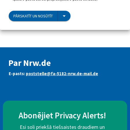
PĀRSKATĪT UN NOSŪTĪT
Par Nrw.de
E-pasts:
poststelle@fa-5182-nrw.de-mail.de
Abonējiet Privacy Alerts!
Esi soli priekšā tiešsaistes draudiem un