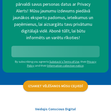
pārvaldi savus personas datus ar Privacy
Alerts! Mūsu jaunumu izdevums piedāvā
jaunākos ekspertu padomus, ieteikumus un
paņēmienus, lai aizsargātu tavu privātumu
digitālajā vidē. Abonē tūlīt, lai būtu
informēts un varētu rīkoties!
By subscribing you agree to
Substack's Terms of Use
,
their
Privacy
Policy
and their
Information collection notice
.
IZSAKIET VĒLĒŠANOS MŪSU CEĻVEDĪ
Veidojis Conscious Digital