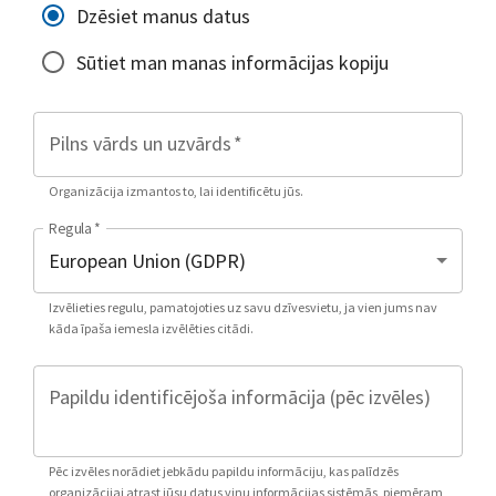
Dzēsiet manus datus
Sūtiet man manas informācijas kopiju
Pilns vārds un uzvārds
*
Organizācija izmantos to, lai identificētu jūs.
Regula
*
Izvēlieties regulu, pamatojoties uz savu dzīvesvietu, ja vien jums nav
kāda īpaša iemesla izvēlēties citādi.
Papildu identificējoša informācija (pēc izvēles)
Pēc izvēles norādiet jebkādu papildu informāciju, kas palīdzēs
organizācijai atrast jūsu datus viņu informācijas sistēmās, piemēram,