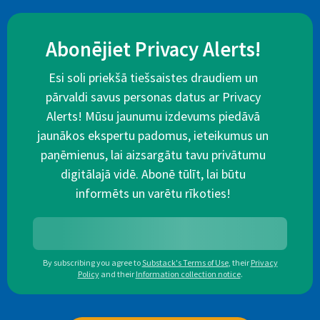
Abonējiet Privacy Alerts!
Esi soli priekšā tiešsaistes draudiem un
pārvaldi savus personas datus ar Privacy
Alerts! Mūsu jaunumu izdevums piedāvā
jaunākos ekspertu padomus, ieteikumus un
paņēmienus, lai aizsargātu tavu privātumu
digitālajā vidē. Abonē tūlīt, lai būtu
informēts un varētu rīkoties!
By subscribing you agree to
Substack's Terms of Use
,
their
Privacy
Policy
and their
Information collection notice
.