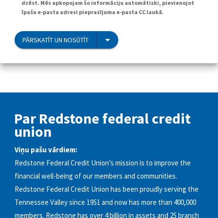
dzēst. Mēs apkopojam šo informāciju automātiski, pievienojot
īpašu e-pasta adresi pieprasījuma e-pasta CC laukā.
PĀRSKATĪT UN NOSŪTĪT
Par Redstone federal credit
union
Viņu pašu vārdiem:
Redstone Federal Credit Union’s mission is to improve the
financial well-being of our members and communities.
Redstone Federal Credit Union has been proudly serving the
Tennessee Valley since 1951 and now has more than 400,000
members. Redstone has over 4 billion in assets and 25 branch