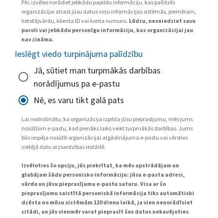
Pēc izvēles norādiet jebkādu papildu informāciju, kas palīdzēs
organizācijai atrast jūsu datus viņu informācijas sistēmās, piemēram,
lietotājvārdu, klienta ID vai konta numuru.
Lūdzu, nesniedziet savu
paroli vai jebkādu personīgu informāciju, kas organizācijai jau
nav zināma.
Ieslēgt viedo turpinājuma palīdzību
Jā, sūtiet man turpmākās darbības
norādījumus pa e-pastu
Nē, es varu tikt galā pats
Lai nodrošinātu, ka organizācija izpilda jūsu pieprasījumu, mēs jums
nosūtīsim e-pastu, kad pienāks laiks veikt turpmākās darbības. Jums
būs iespēja nosūtīt organizācijai atgādinājuma e-pastu vai vērsties
vietējā datu aizsardzības iestādē.
Izvēloties šo opciju, jūs piekrītat, ka mēs apstrādājam un
glabājam šādu personisko informāciju: jūsu e-pasta adresi,
vārdu un jūsu pieprasījuma e-pastu saturu. Visa ar šo
pieprasījumu saistītā personiskā informācija tiks automātiski
dzēsta no mūsu sistēmām 120 dienu laikā, ja vien nenorādīsiet
citādi, un jūs vienmēr varat pieprasīt šos datus nekavējoties