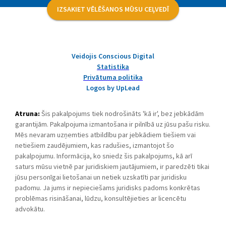
IZSAKIET VĒLĒŠANOS MŪSU CEĻVEDĪ
Veidojis Conscious Digital
Statistika
Privātuma politika
Logos by UpLead
Atruna:
Šis pakalpojums tiek nodrošināts 'kā ir', bez jebkādām
garantijām. Pakalpojuma izmantošana ir pilnībā uz jūsu pašu risku.
Mēs nevaram uzņemties atbildību par jebkādiem tiešiem vai
netiešiem zaudējumiem, kas radušies, izmantojot šo
pakalpojumu. Informācija, ko sniedz šis pakalpojums, kā arī
saturs mūsu vietnē par juridiskiem jautājumiem, ir paredzēti tikai
jūsu personīgai lietošanai un netiek uzskatīti par juridisku
padomu. Ja jums ir nepieciešams juridisks padoms konkrētas
problēmas risināšanai, lūdzu, konsultējieties ar licencētu
advokātu.