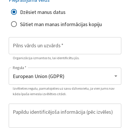
Dzēsiet manus datus
Sūtiet man manas informācijas kopiju
Pilns vārds un uzvārds
*
Organizācija izmantos to, lai identificētu jūs.
Regula
*
Izvēlieties regulu, pamatojoties uz savu dzīvesvietu, ja vien jums nav
kāda īpaša iemesla izvēlēties citādi.
Papildu identificējoša informācija (pēc izvēles)