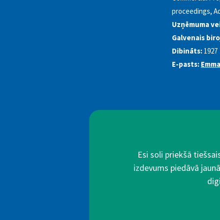
proceedings, Ad
Uzņēmuma vei
Galvenais biro
Dibināts:
1927
E-pasts:
Emma.
Esi soli priekšā tiešs
izdevums piedāvā jaunā
dig