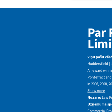
Par 
Limi
Viņu pašu vār
Huddersfield | L
An-award winnin
Pontefract and 
in 2006, 2008, 
Show more
Nozare:
Law Pr
Uzņēmuma spec
Commercial Prop