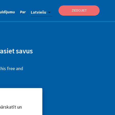
ZIEDOJIET
uldījumu
Par
Latviešu
rasiet savus
this free and
pārskatīt un