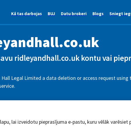
Kā tas darbojas
BUJ
Datu brokeri
Blogs
Sniegt ieg
eyandhall.co.uk
savu ridleyandhall.co.uk kontu vai piep
 Hall Legal Limited a data deletion or access request using 
ervice.
dlapu, lai izveidotu pieprasījuma e-pastu, kuru vēlāk varēsiet 