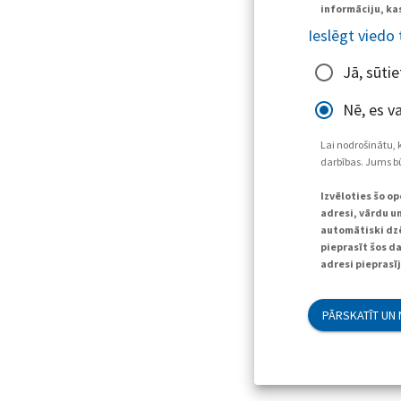
informāciju, kas
Ieslēgt viedo
Jā, sūti
Nē, es va
Lai nodrošinātu, 
darbības. Jums bū
Izvēloties šo o
adresi, vārdu un
automātiski dzē
pieprasīt šos d
adresi pieprasī
PĀRSKATĪT UN 