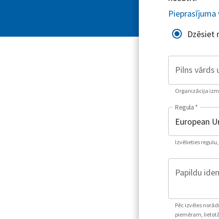
Pieprasījuma 
Dzēsiet
Pilns vārds 
Organizācija izman
Regula
*
Izvēlieties regulu
Papildu iden
Pēc izvēles norād
piemēram, lietotā