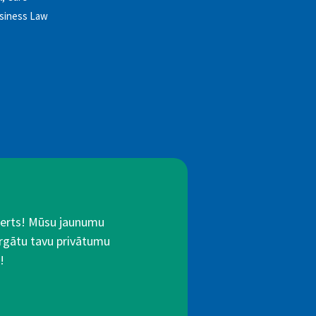
usiness Law
Alerts! Mūsu jaunumu
rgātu tavu privātumu
!