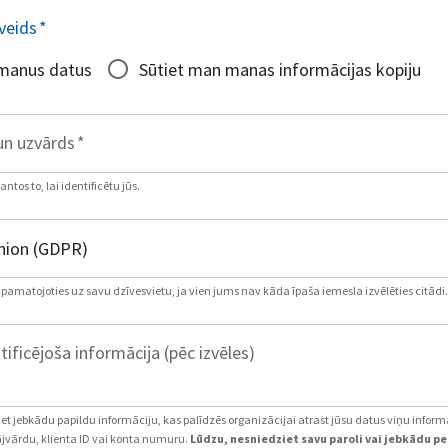
veids
*
 manus datus
Sūtiet man manas informācijas kopiju
un uzvārds
*
tos to, lai identificētu jūs.
, pamatojoties uz savu dzīvesvietu, ja vien jums nav kāda īpaša iemesla izvēlēties citādi.
tificējoša informācija (pēc izvēles)
iet jebkādu papildu informāciju, kas palīdzēs organizācijai atrast jūsu datus viņu inform
jvārdu, klienta ID vai konta numuru.
Lūdzu, nesniedziet savu paroli vai jebkādu p