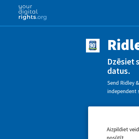
Ridl
Dzēsiet 
datus.
Send Ridley &
independent s
Aizpildiet vei
nosūtīt.