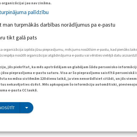
 organizācijai jau nav zināma.
 turpinājuma palīdzību
et man turpmākās darbības norādījumus pa e-pastu
ru tikt galā pats
ka organizācija izpilda jūsu pieprasījumu, mēs jums nosūtīsim e-pastu, kad pienāks laik
s iespēja nosūtīt organizācijai atgādinājuma e-pastu vai vērsties vietējā datu aizsardzī
pciju, jūs piekrītat, ka mēs apstrādājam un glabājam šādu personisko informācij
 jūsu pieprasījuma e-pastu saturu. Visa ar šo pieprasījumu saistītā personiskā 
sta no mūsu sistēmām 120 dienu laikā, ja vien nenorādīsiet citādi, un jūs vienm
atus nekavējoties dzēst. Mēs apkopojam šo informāciju automātiski, pievienojo
juma e-pasta CC laukā.
NOSŪTĪT