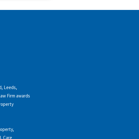
d, Leeds,
 Law Firm awards
property
roperty,
l, Care