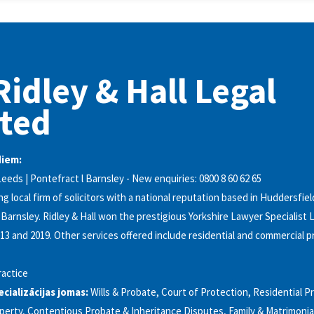
Ridley & Hall Legal
ted
diem:
eeds | Pontefract l Barnsley - New enquiries: 0800 8 60 62 65
g local firm of solicitors with a national reputation based in Huddersfiel
Barnsley. Ridley & Hall won the prestigious Yorkshire Lawyer Specialist
2013 and 2019. Other services offered include residential and commercial 
actice
ializācijas jomas:
Wills & Probate, Court of Protection, Residential P
erty, Contentious Probate & Inheritance Disputes, Family & Matrimonia