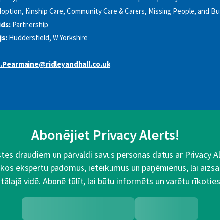
option, Kinship Care, Community Care & Carers, Missing People, and B
ds:
Partnership
js:
Huddersfield, W Yorkshire
Pearmaine@ridleyandhall.co.uk
Abonējiet Privacy Alerts!
aistes draudiem un pārvaldi savus personas datus ar Privacy 
kos ekspertu padomus, ieteikumus un paņēmienus, lai aizsa
itālajā vidē. Abonē tūlīt, lai būtu informēts un varētu rīkoties