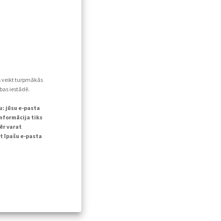
s veikt turpmākās
bas iestādē.
u: jūsu e-pasta
informācija tiks
ēr varat
t īpašu e-pasta