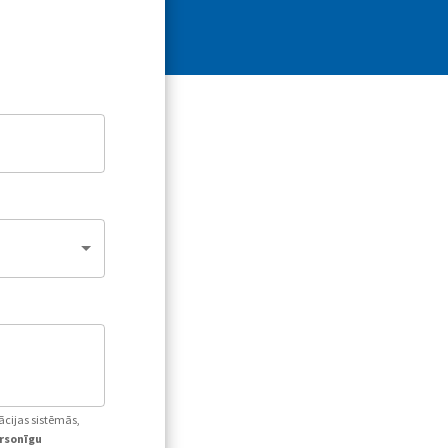
ācijas sistēmās,
ersonīgu