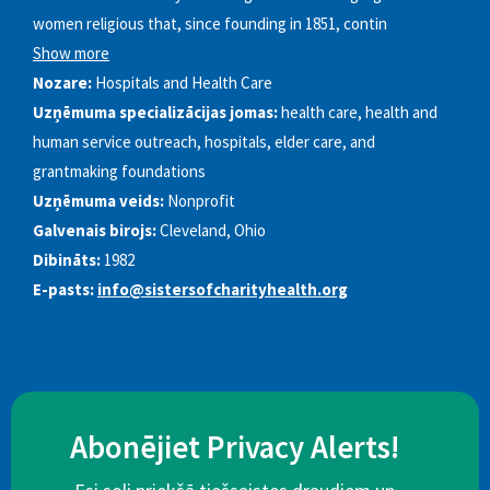
women religious that, since founding in 1851, contin
Show more
Nozare:
Hospitals and Health Care
Uzņēmuma specializācijas jomas:
health care, health and
human service outreach, hospitals, elder care, and
grantmaking foundations
Uzņēmuma veids:
Nonprofit
Galvenais birojs:
Cleveland, Ohio
Dibināts:
1982
E-pasts:
info@sistersofcharityhealth.org
Abonējiet Privacy Alerts!