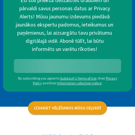
Esi soli priekšā tiešsaistes draudiem un
pārvaldi savus personas datus ar Privacy
Alerts! Mūsu jaunumu izdevums piedāvā
jaunākos ekspertu padomus, ieteikumus un
paņēmienus, lai aizsargātu tavu privātumu
digitālajā vidē. Abonē tūlīt, lai būtu
informēts un varētu rīkoties!
By subscribing you agree to
Substack's Terms of Use
,
their
Privacy
Policy
and their
Information collection notice
.
IZSAKIET VĒLĒŠANOS MŪSU CEĻVEDĪ