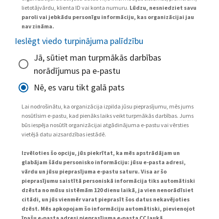
lietotājvārdu, klienta ID vai konta numuru.
Lūdzu, nesniedziet savu
paroli vai jebkādu personīgu informāciju, kas organizācijai jau
nav zināma.
Ieslēgt viedo turpinājuma palīdzību
Jā, sūtiet man turpmākās darbības
norādījumus pa e-pastu
Nē, es varu tikt galā pats
Lai nodrošinātu, ka organizācija izpilda jūsu pieprasījumu, mēs jums
nosūtīsim e-pastu, kad pienāks laiks veikt turpmākās darbības. Jums
būs iespēja nosūtīt organizācijai atgādinājuma e-pastu vai vērsties
vietējā datu aizsardzības iestādē.
Izvēloties šo opciju, jūs piekrītat, ka mēs apstrādājam un
glabājam šādu personisko informāciju: jūsu e-pasta adresi,
vārdu un jūsu pieprasījuma e-pastu saturu. Visa ar šo
pieprasījumu saistītā personiskā informācija tiks automātiski
dzēsta no mūsu sistēmām 120 dienu laikā, ja vien nenorādīsiet
citādi, un jūs vienmēr varat pieprasīt šos datus nekavējoties
dzēst. Mēs apkopojam šo informāciju automātiski, pievienojot
īpašu e-pasta adresi pieprasījuma e-pasta CC laukā.