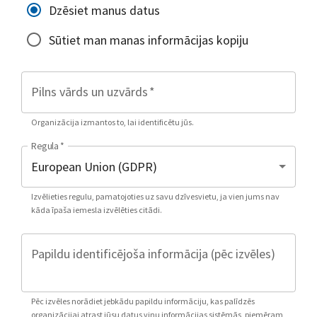
Dzēsiet manus datus
Sūtiet man manas informācijas kopiju
Pilns vārds un uzvārds
*
Organizācija izmantos to, lai identificētu jūs.
Regula
*
Izvēlieties regulu, pamatojoties uz savu dzīvesvietu, ja vien jums nav
kāda īpaša iemesla izvēlēties citādi.
Papildu identificējoša informācija (pēc izvēles)
Pēc izvēles norādiet jebkādu papildu informāciju, kas palīdzēs
organizācijai atrast jūsu datus viņu informācijas sistēmās, piemēram,