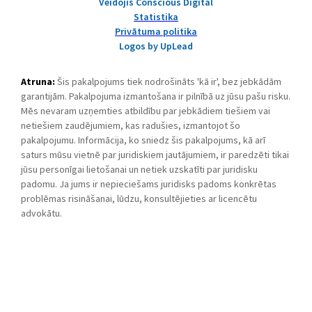
Veidojis Conscious Digital
Statistika
Privātuma politika
Logos by UpLead
Atruna:
Šis pakalpojums tiek nodrošināts 'kā ir', bez jebkādām
garantijām. Pakalpojuma izmantošana ir pilnībā uz jūsu pašu risku.
Mēs nevaram uzņemties atbildību par jebkādiem tiešiem vai
netiešiem zaudējumiem, kas radušies, izmantojot šo
pakalpojumu. Informācija, ko sniedz šis pakalpojums, kā arī
saturs mūsu vietnē par juridiskiem jautājumiem, ir paredzēti tikai
jūsu personīgai lietošanai un netiek uzskatīti par juridisku
padomu. Ja jums ir nepieciešams juridisks padoms konkrētas
problēmas risināšanai, lūdzu, konsultējieties ar licencētu
advokātu.