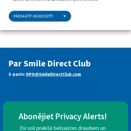
PĀRSKATĪT UN NOSŪTĪT
Par Smile Direct Club
E-pasts:
DPO@SmileDirectClub.com
Abonējiet Privacy Alerts!
Esi soli priekšā tiešsaistes draudiem un