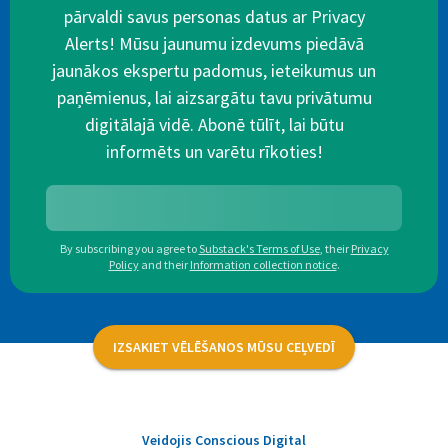
pārvaldi savus personas datus ar Privacy
Alerts! Mūsu jaunumu izdevums piedāvā
jaunākos ekspertu padomus, ieteikumus un
paņēmienus, lai aizsargātu tavu privātumu
digitālajā vidē. Abonē tūlīt, lai būtu
informēts un varētu rīkoties!
By subscribing you agree to
Substack's Terms of Use
,
their
Privacy
Policy
and their
Information collection notice
.
IZSAKIET VĒLĒŠANOS MŪSU CEĻVEDĪ
Veidojis Conscious Digital