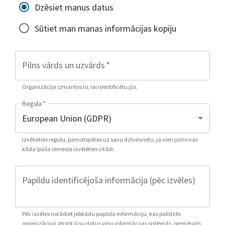
Dzēsiet manus datus
Sūtiet man manas informācijas kopiju
Pilns vārds un uzvārds
*
Organizācija izmantos to, lai identificētu jūs.
Regula
*
Izvēlieties regulu, pamatojoties uz savu dzīvesvietu, ja vien jums nav
kāda īpaša iemesla izvēlēties citādi.
Papildu identificējoša informācija (pēc izvēles)
Pēc izvēles norādiet jebkādu papildu informāciju, kas palīdzēs
organizācijai atrast jūsu datus viņu informācijas sistēmās, piemēram,