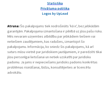
Statistika
Privātuma politika
Logos by UpLead
Atruna:
Šis pakalpojums tiek nodrošināts 'kā ir', bez jebkādām
garantijām. Pakalpojuma izmantošana ir pilnībā uz jūsu pašu risku.
Mēs nevaram uzņemties atbildību par jebkādiem tiešiem vai
netiešiem zaudējumiem, kas radušies, izmantojot šo
pakalpojumu. Informācija, ko sniedz šis pakalpojums, kā arī
saturs mūsu vietnē par juridiskiem jautājumiem, ir paredzēti tikai
jūsu personīgai lietošanai un netiek uzskatīti par juridisku
padomu. Ja jums ir nepieciešams juridisks padoms konkrētas
problēmas risināšanai, lūdzu, konsultējieties ar licencētu
advokātu.