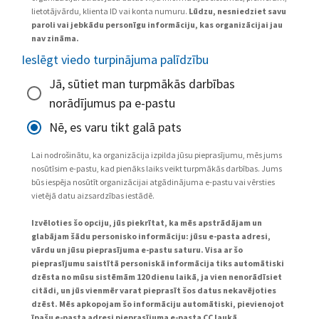
lietotājvārdu, klienta ID vai konta numuru.
Lūdzu, nesniedziet savu
paroli vai jebkādu personīgu informāciju, kas organizācijai jau
nav zināma.
Ieslēgt viedo turpinājuma palīdzību
Jā, sūtiet man turpmākās darbības
norādījumus pa e-pastu
Nē, es varu tikt galā pats
Lai nodrošinātu, ka organizācija izpilda jūsu pieprasījumu, mēs jums
nosūtīsim e-pastu, kad pienāks laiks veikt turpmākās darbības. Jums
būs iespēja nosūtīt organizācijai atgādinājuma e-pastu vai vērsties
vietējā datu aizsardzības iestādē.
Izvēloties šo opciju, jūs piekrītat, ka mēs apstrādājam un
glabājam šādu personisko informāciju: jūsu e-pasta adresi,
vārdu un jūsu pieprasījuma e-pastu saturu. Visa ar šo
pieprasījumu saistītā personiskā informācija tiks automātiski
dzēsta no mūsu sistēmām 120 dienu laikā, ja vien nenorādīsiet
citādi, un jūs vienmēr varat pieprasīt šos datus nekavējoties
dzēst. Mēs apkopojam šo informāciju automātiski, pievienojot
īpašu e-pasta adresi pieprasījuma e-pasta CC laukā.