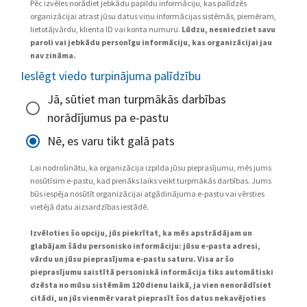
Pēc izvēles norādiet jebkādu papildu informāciju, kas palīdzēs
organizācijai atrast jūsu datus viņu informācijas sistēmās, piemēram,
lietotājvārdu, klienta ID vai konta numuru.
Lūdzu, nesniedziet savu
paroli vai jebkādu personīgu informāciju, kas organizācijai jau
nav zināma.
Ieslēgt viedo turpinājuma palīdzību
Jā, sūtiet man turpmākās darbības
norādījumus pa e-pastu
Nē, es varu tikt galā pats
Lai nodrošinātu, ka organizācija izpilda jūsu pieprasījumu, mēs jums
nosūtīsim e-pastu, kad pienāks laiks veikt turpmākās darbības. Jums
būs iespēja nosūtīt organizācijai atgādinājuma e-pastu vai vērsties
vietējā datu aizsardzības iestādē.
Izvēloties šo opciju, jūs piekrītat, ka mēs apstrādājam un
glabājam šādu personisko informāciju: jūsu e-pasta adresi,
vārdu un jūsu pieprasījuma e-pastu saturu. Visa ar šo
pieprasījumu saistītā personiskā informācija tiks automātiski
dzēsta no mūsu sistēmām 120 dienu laikā, ja vien nenorādīsiet
citādi, un jūs vienmēr varat pieprasīt šos datus nekavējoties