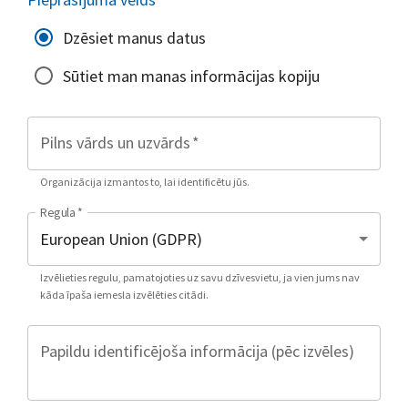
Dzēsiet manus datus
Sūtiet man manas informācijas kopiju
Pilns vārds un uzvārds
*
Organizācija izmantos to, lai identificētu jūs.
Regula
*
Izvēlieties regulu, pamatojoties uz savu dzīvesvietu, ja vien jums nav
kāda īpaša iemesla izvēlēties citādi.
Papildu identificējoša informācija (pēc izvēles)