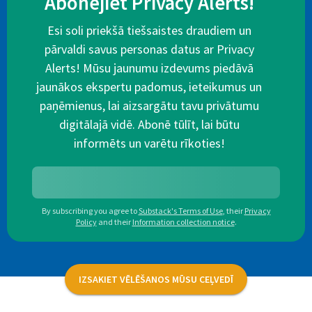
Abonējiet Privacy Alerts!
Esi soli priekšā tiešsaistes draudiem un
pārvaldi savus personas datus ar Privacy
Alerts! Mūsu jaunumu izdevums piedāvā
jaunākos ekspertu padomus, ieteikumus un
paņēmienus, lai aizsargātu tavu privātumu
digitālajā vidē. Abonē tūlīt, lai būtu
informēts un varētu rīkoties!
By subscribing you agree to
Substack's Terms of Use
,
their
Privacy
Policy
and their
Information collection notice
.
IZSAKIET VĒLĒŠANOS MŪSU CEĻVEDĪ