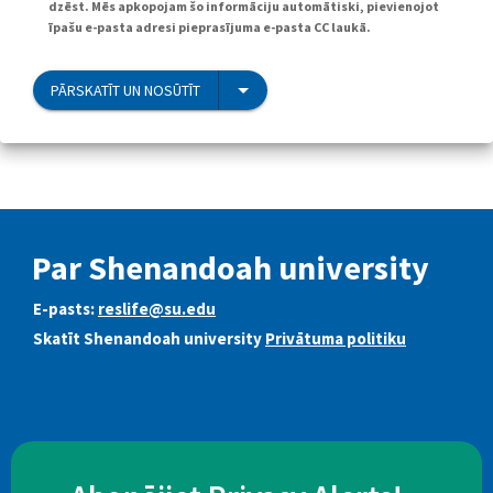
dzēst. Mēs apkopojam šo informāciju automātiski, pievienojot
īpašu e-pasta adresi pieprasījuma e-pasta CC laukā.
PĀRSKATĪT UN NOSŪTĪT
Par Shenandoah university
E-pasts:
reslife@su.edu
Skatīt Shenandoah university
Privātuma politiku