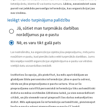
lietotājvārdu, klienta ID vai konta numuru.
Lūdzu, nesniedziet savu
paroli vai jebkādu personīgu informāciju, kas organizācijai jau
nav zināma.
Ieslēgt viedo turpinājuma palīdzību
Jā, sūtiet man turpmākās darbības
norādījumus pa e-pastu
Nē, es varu tikt galā pats
Lai nodrošinātu, ka organizācija izpilda jūsu pieprasījumu, mēs jums
nosūtīsim e-pastu, kad pienāks laiks veikt turpmākās darbības. Jums
būs iespēja nosūtīt organizācijai atgādinājuma e-pastu vai vērsties
vietējā datu aizsardzības iestādē.
Izvēloties šo opciju, jūs piekrītat, ka mēs apstrādājam un
glabājam šādu personisko informāciju: jūsu e-pasta adresi,
vārdu un jūsu pieprasījuma e-pastu saturu. Visa ar šo
pieprasījumu saistītā personiskā informācija tiks automātiski
dzēsta no mūsu sistēmām 120 dienu laikā, ja vien nenorādīsiet
citādi, un jūs vienmēr varat pieprasīt šos datus nekavējoties
dzēst. Mēs apkopojam šo informāciju automātiski, pievienojot
īpašu e-pasta adresi pieprasījuma e-pasta CC laukā.