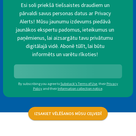
Esi soli priekšā tiešsaistes draudiem un
pārvaldi savus personas datus ar Privacy
Alerts! Mūsu jaunumu izdevums piedāvā
jaunākos ekspertu padomus, ieteikumus un
paņēmienus, lai aizsargātu tavu privātumu
digitālajā vidē. Abonē tūlīt, lai būtu
informēts un varētu rīkoties!
By subscribing you agree to
Substack's Terms of Use
,
their
Privacy
Policy
and their
Information collection notice
.
IZSAKIET VĒLĒŠANOS MŪSU CEĻVEDĪ