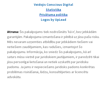
Veidojis Conscious Digital
Statistika
Privātuma politika
Logos by UpLead
Atruna:
Šis pakalpojums tiek nodrošināts 'kā ir', bez jebkādām
garantijām. Pakalpojuma izmantošana ir pilnībā uz jūsu pašu risku.
Mēs nevaram uzņemties atbildību par jebkādiem tiešiem vai
netiešiem zaudējumiem, kas radušies, izmantojot šo
pakalpojumu. Informācija, ko sniedz šis pakalpojums, kā arī
saturs mūsu vietnē par juridiskiem jautājumiem, ir paredzēti tikai
jūsu personīgai lietošanai un netiek uzskatīti par juridisku
padomu. Ja jums ir nepieciešams juridisks padoms konkrētas
problēmas risināšanai, lūdzu, konsultējieties ar licencētu
advokātu.