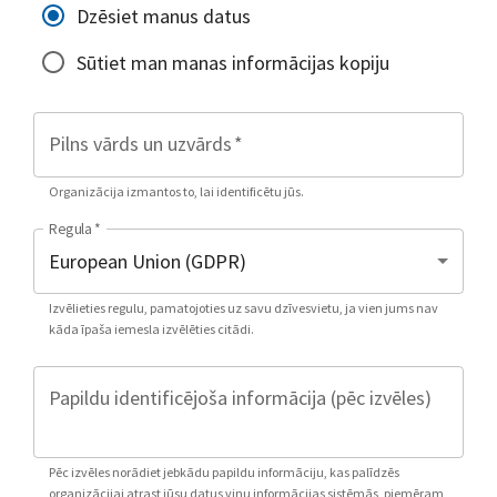
Dzēsiet manus datus
Sūtiet man manas informācijas kopiju
Pilns vārds un uzvārds
*
Organizācija izmantos to, lai identificētu jūs.
Regula
*
Izvēlieties regulu, pamatojoties uz savu dzīvesvietu, ja vien jums nav
kāda īpaša iemesla izvēlēties citādi.
Papildu identificējoša informācija (pēc izvēles)
Pēc izvēles norādiet jebkādu papildu informāciju, kas palīdzēs
organizācijai atrast jūsu datus viņu informācijas sistēmās, piemēram,