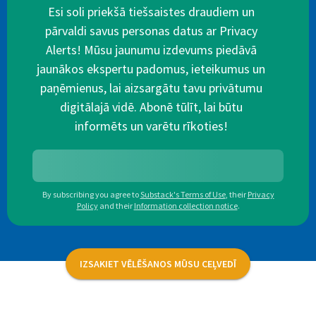
Esi soli priekšā tiešsaistes draudiem un
pārvaldi savus personas datus ar Privacy
Alerts! Mūsu jaunumu izdevums piedāvā
jaunākos ekspertu padomus, ieteikumus un
paņēmienus, lai aizsargātu tavu privātumu
digitālajā vidē. Abonē tūlīt, lai būtu
informēts un varētu rīkoties!
By subscribing you agree to
Substack's Terms of Use
,
their
Privacy
Policy
and their
Information collection notice
.
IZSAKIET VĒLĒŠANOS MŪSU CEĻVEDĪ