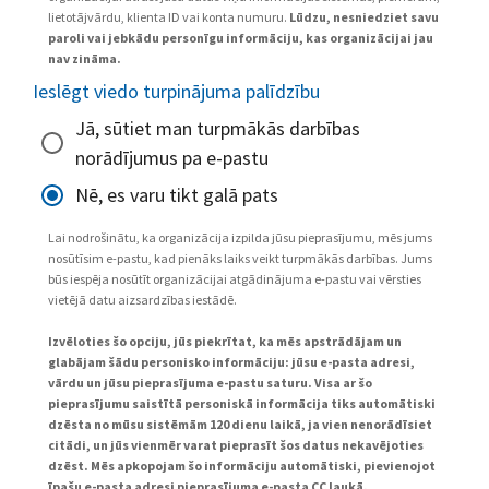
lietotājvārdu, klienta ID vai konta numuru.
Lūdzu, nesniedziet savu
paroli vai jebkādu personīgu informāciju, kas organizācijai jau
nav zināma.
Ieslēgt viedo turpinājuma palīdzību
Jā, sūtiet man turpmākās darbības
norādījumus pa e-pastu
Nē, es varu tikt galā pats
Lai nodrošinātu, ka organizācija izpilda jūsu pieprasījumu, mēs jums
nosūtīsim e-pastu, kad pienāks laiks veikt turpmākās darbības. Jums
būs iespēja nosūtīt organizācijai atgādinājuma e-pastu vai vērsties
vietējā datu aizsardzības iestādē.
Izvēloties šo opciju, jūs piekrītat, ka mēs apstrādājam un
glabājam šādu personisko informāciju: jūsu e-pasta adresi,
vārdu un jūsu pieprasījuma e-pastu saturu. Visa ar šo
pieprasījumu saistītā personiskā informācija tiks automātiski
dzēsta no mūsu sistēmām 120 dienu laikā, ja vien nenorādīsiet
citādi, un jūs vienmēr varat pieprasīt šos datus nekavējoties
dzēst. Mēs apkopojam šo informāciju automātiski, pievienojot
īpašu e-pasta adresi pieprasījuma e-pasta CC laukā.