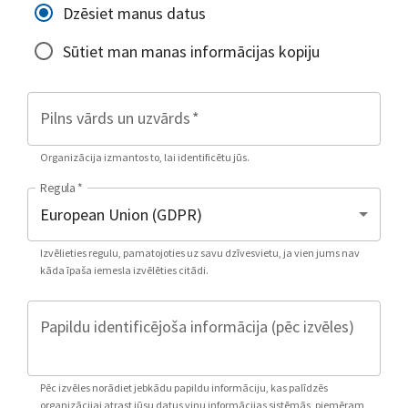
Dzēsiet manus datus
Sūtiet man manas informācijas kopiju
Pilns vārds un uzvārds
*
Organizācija izmantos to, lai identificētu jūs.
Regula
*
Izvēlieties regulu, pamatojoties uz savu dzīvesvietu, ja vien jums nav
kāda īpaša iemesla izvēlēties citādi.
Papildu identificējoša informācija (pēc izvēles)
Pēc izvēles norādiet jebkādu papildu informāciju, kas palīdzēs
organizācijai atrast jūsu datus viņu informācijas sistēmās, piemēram,