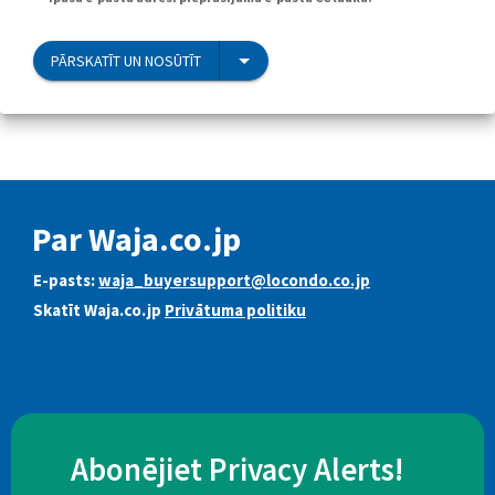
PĀRSKATĪT UN NOSŪTĪT
Par Waja.co.jp
E-pasts:
waja_buyersupport@locondo.co.jp
Skatīt Waja.co.jp
Privātuma politiku
Abonējiet Privacy Alerts!