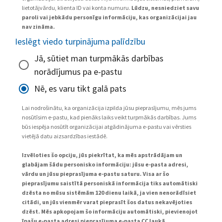
lietotājvārdu, klienta ID vai konta numuru.
Lūdzu, nesniedziet savu
paroli vai jebkādu personīgu informāciju, kas organizācijai jau
nav zināma.
Ieslēgt viedo turpinājuma palīdzību
Jā, sūtiet man turpmākās darbības
norādījumus pa e-pastu
Nē, es varu tikt galā pats
Lai nodrošinātu, ka organizācija izpilda jūsu pieprasījumu, mēs jums
nosūtīsim e-pastu, kad pienāks laiks veikt turpmākās darbības. Jums
būs iespēja nosūtīt organizācijai atgādinājuma e-pastu vai vērsties
vietējā datu aizsardzības iestādē.
Izvēloties šo opciju, jūs piekrītat, ka mēs apstrādājam un
glabājam šādu personisko informāciju: jūsu e-pasta adresi,
vārdu un jūsu pieprasījuma e-pastu saturu. Visa ar šo
pieprasījumu saistītā personiskā informācija tiks automātiski
dzēsta no mūsu sistēmām 120 dienu laikā, ja vien nenorādīsiet
citādi, un jūs vienmēr varat pieprasīt šos datus nekavējoties
dzēst. Mēs apkopojam šo informāciju automātiski, pievienojot
īpašu e-pasta adresi pieprasījuma e-pasta CC laukā.