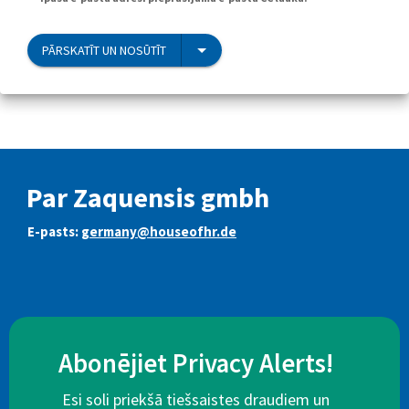
PĀRSKATĪT UN NOSŪTĪT
Par Zaquensis gmbh
E-pasts:
germany@houseofhr.de
Abonējiet Privacy Alerts!
Esi soli priekšā tiešsaistes draudiem un