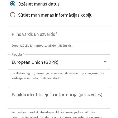
Dzēsiet manus datus
Sūtiet man manas informācijas kopiju
Pilns vārds un uzvārds
*
Organizācija izmantos to, lai identificētu jūs.
Regula
*
Izvēlieties regulu, pamatojoties uz savu dzīvesvietu, ja vien jums nav
kāda īpaša iemesla izvēlēties citādi.
Papildu identificējoša informācija (pēc izvēles)
Pēc izvēles norādiet jebkādu papildu informāciju, kas palīdzēs
organizācijai atrast jūsu datus viņu informācijas sistēmās, piemēram,