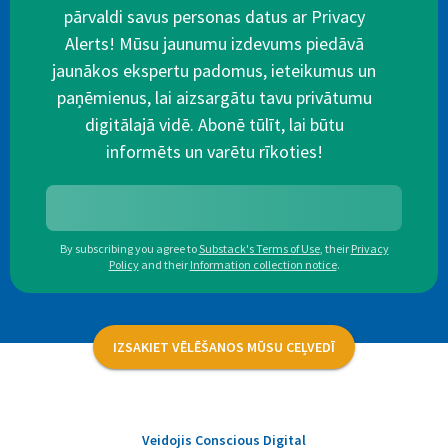
pārvaldi savus personas datus ar Privacy
Alerts! Mūsu jaunumu izdevums piedāvā
jaunākos ekspertu padomus, ieteikumus un
paņēmienus, lai aizsargātu tavu privātumu
digitālajā vidē. Abonē tūlīt, lai būtu
informēts un varētu rīkoties!
By subscribing you agree to
Substack's Terms of Use
,
their
Privacy
Policy
and their
Information collection notice
.
IZSAKIET VĒLĒŠANOS MŪSU CEĻVEDĪ
Veidojis Conscious Digital