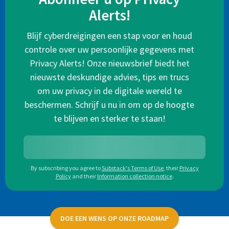
Alerts!
Blijf cyberdreigingen een stap voor en houd
controle over uw persoonlijke gegevens met
Privacy Alerts! Onze nieuwsbrief biedt het
nieuwste deskundige advies, tips en trucs
om uw privacy in de digitale wereld te
beschermen. Schrijf u nu in om op de hoogte
te blijven en sterker te staan!
By subscribing you agree to
Substack's Terms of Use
,
their
Privacy
Policy
and their
Information collection notice
.
DOE EEN WENS OP ONZE ROADMAP