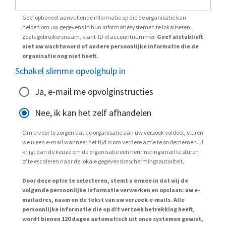
Geef optioneel aanvullende informatie op die de organisatie kan
helpen om uw gegevens in hun informatiesystemen te lokaliseren,
zoals gebruikersnaam, klant-ID of accountnummer.
Geef alstublieft
niet uw wachtwoord of andere persoonlijke informatie die de
organisatie nog niet heeft.
Schakel slimme opvolghulp in
Ja, e-mail me opvolginstructies
Nee, ik kan het zelf afhandelen
Om ervoor te zorgen dat de organisatie aan uw verzoek voldoet, sturen
we u een e-mail wanneer het tijd is om verdere actie te ondernemen. U
krijgt dan de keuze om de organisatie een herinneringsmail te sturen
of te escaleren naar de lokale gegevensbeschermingsautoriteit.
Door deze optie te selecteren, stemt u ermee in dat wij de
volgende persoonlijke informatie verwerken en opslaan: uw e-
mailadres, naam en de tekst van uw verzoek-e-mails. Alle
persoonlijke informatie die op dit verzoek betrekking heeft,
wordt binnen 120 dagen automatisch uit onze systemen gewist,