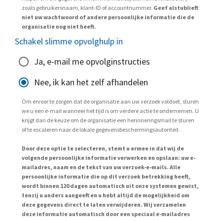
zoals gebruikersnaam, klant-ID of accountnummer.
Geef alstublieft
niet uw wachtwoord of andere persoonlijke informatie die de
organisatie nog niet heeft.
Schakel slimme opvolghulp in
Ja, e-mail me opvolginstructies
Nee, ik kan het zelf afhandelen
Om ervoor te zorgen dat de organisatie aan uw verzoek voldoet, sturen
we u een e-mail wanneer het tijd is om verdere actie te ondernemen. U
krijgt dan de keuze om de organisatie een herinneringsmail te sturen
of te escaleren naar de lokale gegevensbeschermingsautoriteit.
Door deze optie te selecteren, stemt u ermee in dat wij de
volgende persoonlijke informatie verwerken en opslaan: uw e-
mailadres, naam en de tekst van uw verzoek-e-mails. Alle
persoonlijke informatie die op dit verzoek betrekking heeft,
wordt binnen 120 dagen automatisch uit onze systemen gewist,
tenzij u anders aangeeft en u hebt altijd de mogelijkheid om
deze gegevens direct te laten verwijderen. Wij verzamelen
deze informatie automatisch door een speciaal e-mailadres