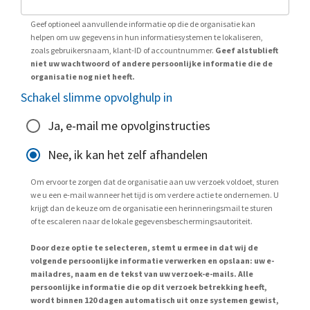
Geef optioneel aanvullende informatie op die de organisatie kan
helpen om uw gegevens in hun informatiesystemen te lokaliseren,
zoals gebruikersnaam, klant-ID of accountnummer.
Geef alstublieft
niet uw wachtwoord of andere persoonlijke informatie die de
organisatie nog niet heeft.
Schakel slimme opvolghulp in
Ja, e-mail me opvolginstructies
Nee, ik kan het zelf afhandelen
Om ervoor te zorgen dat de organisatie aan uw verzoek voldoet, sturen
we u een e-mail wanneer het tijd is om verdere actie te ondernemen. U
krijgt dan de keuze om de organisatie een herinneringsmail te sturen
of te escaleren naar de lokale gegevensbeschermingsautoriteit.
Door deze optie te selecteren, stemt u ermee in dat wij de
volgende persoonlijke informatie verwerken en opslaan: uw e-
mailadres, naam en de tekst van uw verzoek-e-mails. Alle
persoonlijke informatie die op dit verzoek betrekking heeft,
wordt binnen 120 dagen automatisch uit onze systemen gewist,