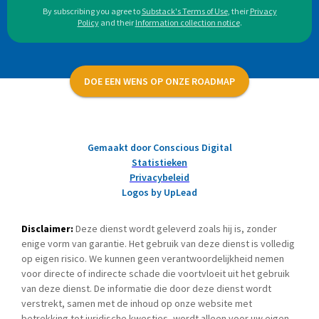
By subscribing you agree to
Substack's Terms of Use
,
their
Privacy
Policy
and their
Information collection notice
.
DOE EEN WENS OP ONZE ROADMAP
Gemaakt door Conscious Digital
Statistieken
Privacybeleid
Logos by UpLead
Disclaimer:
Deze dienst wordt geleverd zoals hij is, zonder
enige vorm van garantie. Het gebruik van deze dienst is volledig
op eigen risico. We kunnen geen verantwoordelijkheid nemen
voor directe of indirecte schade die voortvloeit uit het gebruik
van deze dienst. De informatie die door deze dienst wordt
verstrekt, samen met de inhoud op onze website met
betrekking tot juridische kwesties, wordt alleen voor uw eigen