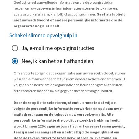
Geef optioneel aanvullende informatie op die de organisatie kan
helpen om uw gegevens in hun informatiesystemen te lokaliseren,
zoals gebruikersnaam, klant-ID of accountnummer.
Geef alstublieft
niet uw wachtwoord of andere persoonlijke informatie die de
organisatie nog niet heeft.
Schakel slimme opvolghulp in
Ja, e-mail me opvolginstructies
Nee, ik kan het zelf afhandelen
Om ervoor te zorgen dat de organisatie aan uw verzoek voldoet, sturen
we u een e-mail wanneer het tijd is om verdere actie te ondernemen. U
krijgt dan de keuze om de organisatie een herinneringsmail te sturen
of te escaleren naar de lokale gegevensbeschermingsautoriteit.
Door deze optie te selecteren, stemt u ermee in dat wij de
volgende persoonlijke informatie verwerken en opslaan: uw e-
mailadres, naam en de tekst van uw verzoek-e-mails. Alle
persoonlijke informatie die op dit verzoek betrekking heeft,
wordt binnen 120 dagen automatisch uit onze systemen gewist,
tenzij u anders aangeeft en u hebt altijd de mogelijkheid om
deze gegevens direct te laten verwijderen. Wij verzamelen