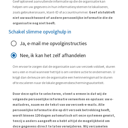
Geef optioneel aanvullende informatie op die de organisatie kan
helpen om uw gegevens in hun informatiesystemen te lokaliseren,
zoals gebruikersnaam, klant-ID of accountnummer.
Geef alstublieft
niet uw wachtwoord of andere persoonlijke informatie die de
organisatie nog niet heeft.
Schakel slimme opvolghulp in
Ja, e-mail me opvolginstructies
Nee, ik kan het zelf afhandelen
Om ervoor te zorgen dat de organisatie aan uw verzoek voldoet, sturen
we u een e-mail wanneer het tijd is om verdere actie te ondernemen. U
krijgt dan de keuze om de organisatie een herinneringsmail te sturen
of te escaleren naar de lokale gegevensbeschermingsautoriteit.
Door deze optie te selecteren, stemt u ermee in dat wij de
volgende persoonlijke informatie verwerken en opslaan: uw e-
mailadres, naam en de tekst van uw verzoek-e-mails. Alle
persoonlijke informatie die op dit verzoek betrekking heeft,
wordt binnen 120 dagen automatisch uit onze systemen gewist,
tenzij u anders aangeeft en u hebt altijd de mogelijkheid om
deze gegevens direct te laten verwijderen. Wij verzamelen