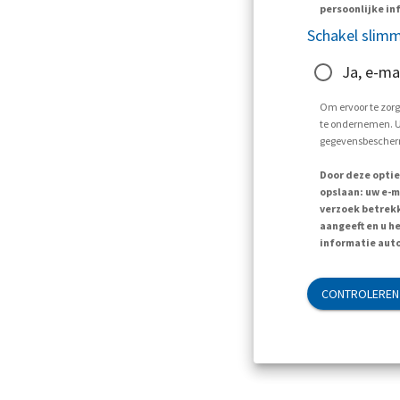
persoonlijke inf
Schakel slimm
Ja, e-ma
Om ervoor te zorg
te ondernemen. U 
gegevensbescherm
Door deze optie
opslaan: uw e-m
verzoek betrekk
aangeeft en u h
informatie auto
CONTROLEREN 