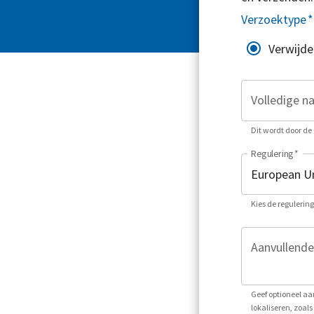
Verzoektype
*
Verwijde
Volledige n
Dit wordt door de 
Regulering
*
Kies de regulerin
Aanvullende
Geef optioneel aa
lokaliseren, zoa