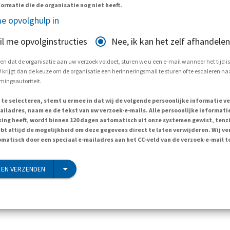
ormatie die de organisatie nog niet heeft.
e opvolghulp in
il me opvolginstructies
Nee, ik kan het zelf afhandelen
en dat de organisatie aan uw verzoek voldoet, sturen we u een e-mail wanneer het tijd i
krijgt dan de keuze om de organisatie een herinneringsmail te sturen of te escaleren naa
ingsautoriteit.
 te selecteren, stemt u ermee in dat wij de volgende persoonlijke informatie v
ailadres, naam en de tekst van uw verzoek-e-mails. Alle persoonlijke informatie
ing heeft, wordt binnen 120 dagen automatisch uit onze systemen gewist, tenzi
ebt altijd de mogelijkheid om deze gegevens direct te laten verwijderen. Wij v
matisch door een speciaal e-mailadres aan het CC-veld van de verzoek-e-mail t
EN VERZENDEN