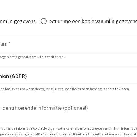
r mijn gegevens
Stuur me een kopie van mijn gegeven
aam
*
organisatie gebruikt om u te identificeren.
g op basis van uw woonplaats, tenzij u een specifieke reden hebt om anders te kiezen.
 identificerende informatie (optioneel)
nvullende informatie op die de organisatie kan helpen om uw gegevens in hun informat
ls gebruikersnaam, klant-ID of accountnummer.
Geef alstublieft niet uw wachtwoord