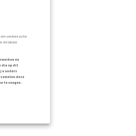
s om verdere actie
r de lokale
erwerken en
 die op dit
j u anders
erzamelen deze
oe te voegen.