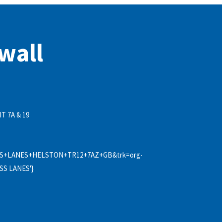
wall
IT 7A & 19
+LANES+HELSTON+TR12+7AZ+GB&trk=org-
SS LANES'}