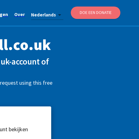
DOE EEN DONATIE
agen
Over
Nederlands
l.co.uk
uk-account of
request using this free
kunt bekijken