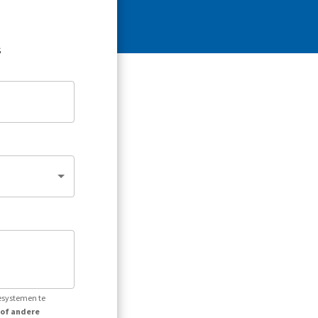
s
iesystemen te
 of andere