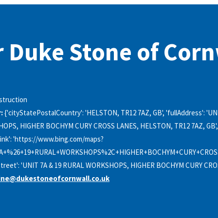
 Duke Stone of Corn
struction
:
{'cityStatePostalCountry': 'HELSTON, TR12 7AZ, GB', 'fullAddress': 'UN
OPS, HIGHER BOCHYM CURY CROSS LANES, HELSTON, TR12 7AZ, GB',
ink': 'https://www.bing.com/maps?
7A+%26+19+RURAL+WORKSHOPS%2C+HIGHER+BOCHYM+CURY+CROSS
, 'street': 'UNIT 7A & 19 RURAL WORKSHOPS, HIGHER BOCHYM CURY CRO
ine@dukestoneofcornwall.co.uk