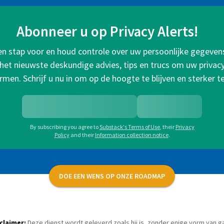
Abonneer u op Privacy Alerts!
een stap voor en houd controle over uw persoonlijke gegeven
het nieuwste deskundige advies, tips en trucs om uw privacy 
rmen. Schrijf u nu in om op de hoogte te blijven en sterker t
By subscribing you agree to
Substack's Terms of Use
,
their
Privacy
Policy
and their
Information collection notice
.
DOE EEN WENS OP ONZE ROADMAP
claimer:
Deze dienst wordt geleverd zoals hij is, zonder enige vorm van ga