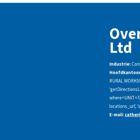
Over
Ltd
Industrie:
Con
Hoofdkantoor
RURAL WORKSH
'getDirectionsL
where=UNIT+
locations_url'
E-mail:
cather