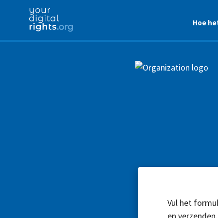
Hoe he
Vul het formul
en verzenden.