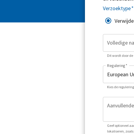
Verzoektype
*
Verwijde
Volledige n
Dit wordt door de 
Regulering
*
Kies de regulerin
Aanvullende
Geef optioneel aa
lokaliseren, zoa