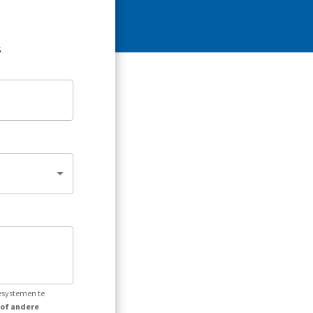
s
iesystemen te
 of andere