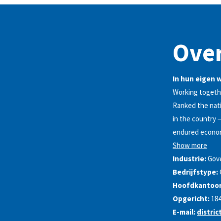
Over
In hun eigen 
Working togethe
Ranked the nati
in the country 
endured economi
Show more
Industrie:
Gov
Bedrijfstype:
Hoofdkantoor
Opgericht:
18
E-mail:
distri