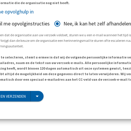
ormatie die de organisatie nog niet heeft.
e opvolghulp in
il me opvolginstructies
Nee, ik kan het zelf afhandelen
en dat de organisatie aan uw verzoek voldoet, sturen we u een e-mail wanneer het tijd i
krijgt dan de keuze om de organisatie een herinneringsmail te sturen of te escaleren naa
ingsautoriteit.
 te selecteren, stemt u ermee in dat wij de volgende persoonlijke informatie v
ailadres, naam en de tekst van uw verzoek-e-mails. Alle persoonlijke informatie
ing heeft, wordt binnen 120 dagen automatisch uit onze systemen gewist, tenzi
ebt altijd de mogelijkheid om deze gegevens direct te laten verwijderen. Wij v
matisch door een speciaal e-mailadres aan het CC-veld van de verzoek-e-mail t
EN VERZENDEN