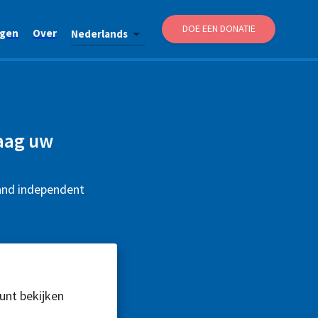
DOE EEN DONATIE
agen
Over
Nederlands
raag uw
 and independent
kunt bekijken