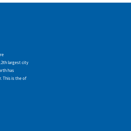
ure
2th largest city
orth has
 This is the of