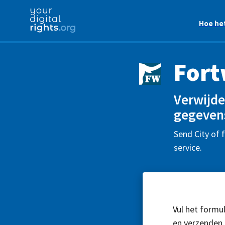
Hoe he
Fort
Verwijde
gegeven
Send City of 
service.
Vul het formul
en verzenden.