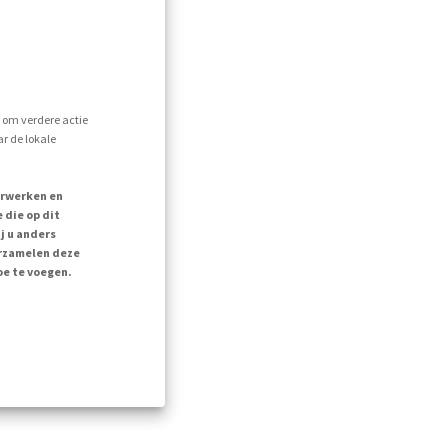
s om verdere actie
r de lokale
erwerken en
 die op dit
j u anders
erzamelen deze
oe te voegen.