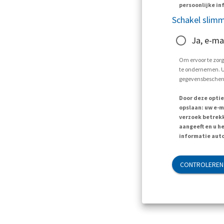
persoonlijke inf
Schakel slimm
Ja, e-ma
Om ervoor te zorg
te ondernemen. U 
gegevensbescherm
Door deze optie
opslaan: uw e-m
verzoek betrekk
aangeeft en u h
informatie auto
CONTROLEREN 