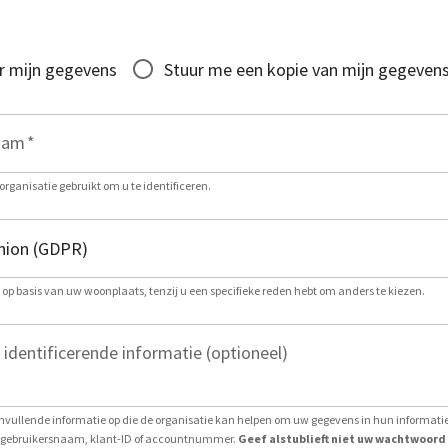
r mijn gegevens
Stuur me een kopie van mijn gegeven
aam
*
organisatie gebruikt om u te identificeren.
g op basis van uw woonplaats, tenzij u een specifieke reden hebt om anders te kiezen.
 identificerende informatie (optioneel)
nvullende informatie op die de organisatie kan helpen om uw gegevens in hun informat
ls gebruikersnaam, klant-ID of accountnummer.
Geef alstublieft niet uw wachtwoord