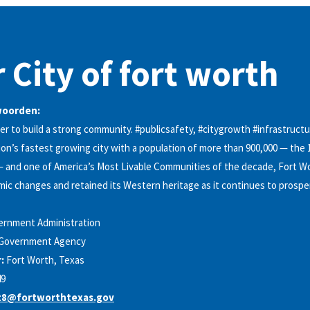
 City of fort worth
woorden:
r to build a strong community. #publicsafety, #citygrowth #infrastruct
on’s fastest growing city with a population of more than 900,000 — the 1
— and one of America’s Most Livable Communities of the decade, Fort W
c changes and retained its Western heritage as it continues to prosper.
ernment Administration
Government Agency
:
Fort Worth, Texas
49
ct8@fortworthtexas.gov