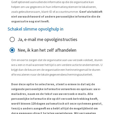
Geef optioneel aanvullende informatie op die de organisatie kan
helpen om uw gegevens in hun informatiesystemen te lokaliseren,
zoals gebruikersnaam, klant-ID of accountnummer.
Geef alstublieft
niet uw wachtwoord of andere persoonlijke informatie die de
organisatie nog niet heeft.
Schakel slimme opvolghulp in
Ja, e-mail me opvolginstructies
Nee, ik kan het zelf afhandelen
Om ervoor te zorgen dat de organisatie aan uw verzoek voldoet, sturen
we u een e-mail wanneer het tijd is om verdere actie te ondernemen. U
krijgt dan de keuze om de organisatie een herinneringsmail te sturen
of te escaleren naar de lokale gegevensbeschermingsautoriteit.
Door deze optie te selecteren, stemt u ermee in dat wij de
volgende persoonlijke informatie verwerken en opslaan: uw e-
mailadres, naam en de tekst van uw verzoek-e-mails. Alle
persoonlijke informatie die op dit verzoek betrekking heeft,
wordt binnen 120 dagen automatisch uit onze systemen gewist,
tenzij u anders aangeeft en u hebt altijd de mogelijkheid om
deze gegevens direct te laten verwijderen. Wij verzamelen