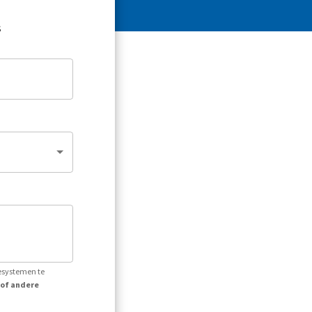
s
iesystemen te
 of andere