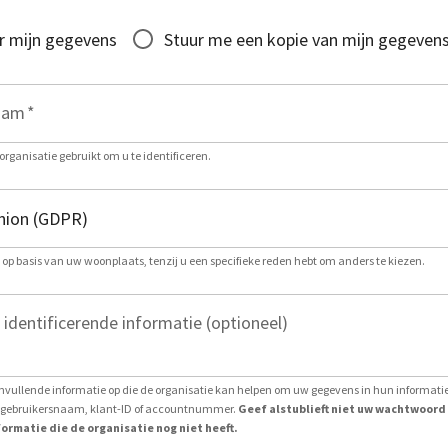
r mijn gegevens
Stuur me een kopie van mijn gegeven
aam
*
organisatie gebruikt om u te identificeren.
g op basis van uw woonplaats, tenzij u een specifieke reden hebt om anders te kiezen.
 identificerende informatie (optioneel)
nvullende informatie op die de organisatie kan helpen om uw gegevens in hun informat
ls gebruikersnaam, klant-ID of accountnummer.
Geef alstublieft niet uw wachtwoord
ormatie die de organisatie nog niet heeft.