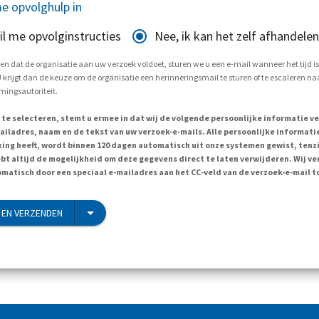
e opvolghulp in
il me opvolginstructies
Nee, ik kan het zelf afhandelen
en dat de organisatie aan uw verzoek voldoet, sturen we u een e-mail wanneer het tijd i
krijgt dan de keuze om de organisatie een herinneringsmail te sturen of te escaleren naa
ingsautoriteit.
 te selecteren, stemt u ermee in dat wij de volgende persoonlijke informatie v
ailadres, naam en de tekst van uw verzoek-e-mails. Alle persoonlijke informatie
ing heeft, wordt binnen 120 dagen automatisch uit onze systemen gewist, tenzi
ebt altijd de mogelijkheid om deze gegevens direct te laten verwijderen. Wij v
matisch door een speciaal e-mailadres aan het CC-veld van de verzoek-e-mail t
EN VERZENDEN