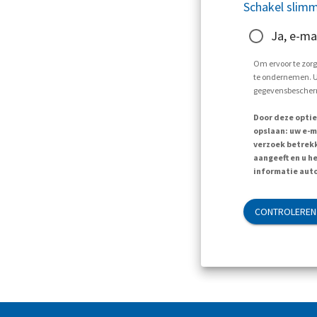
Schakel slimm
Ja, e-ma
Om ervoor te zorg
te ondernemen. U 
gegevensbescherm
Door deze optie
opslaan: uw e-m
verzoek betrekk
aangeeft en u h
informatie auto
CONTROLEREN 