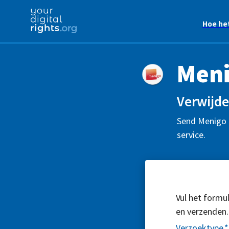
Hoe he
Meni
Verwijde
Send Menigo f
service.
Vul het formul
en verzenden.
Verzoektype
*