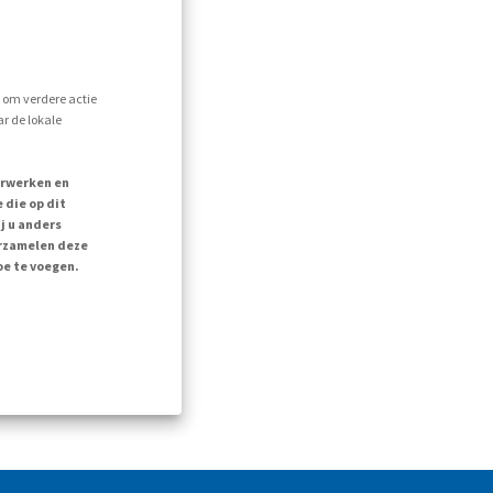
s om verdere actie
r de lokale
erwerken en
 die op dit
j u anders
erzamelen deze
oe te voegen.