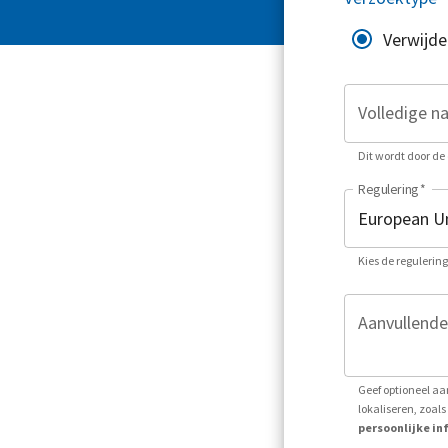
Verwijde
Volledige n
Dit wordt door de 
Regulering
*
Kies de regulerin
Aanvullende
Geef optioneel aa
lokaliseren, zoa
persoonlijke inf