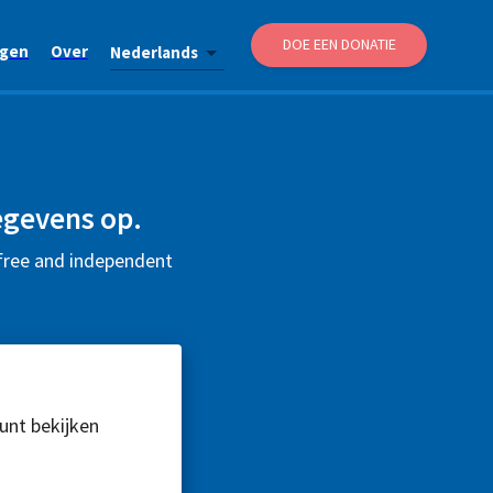
DOE EEN DONATIE
agen
Over
Nederlands
egevens op.
 free and independent
kunt bekijken