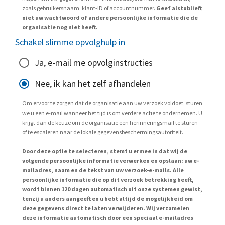
zoals gebruikersnaam, klant-ID of accountnummer.
Geef alstublieft
niet uw wachtwoord of andere persoonlijke informatie die de
organisatie nog niet heeft.
Schakel slimme opvolghulp in
Ja, e-mail me opvolginstructies
Nee, ik kan het zelf afhandelen
Om ervoor te zorgen dat de organisatie aan uw verzoek voldoet, sturen
we u een e-mail wanneer het tijd is om verdere actie te ondernemen. U
krijgt dan de keuze om de organisatie een herinneringsmail te sturen
of te escaleren naar de lokale gegevensbeschermingsautoriteit.
Door deze optie te selecteren, stemt u ermee in dat wij de
volgende persoonlijke informatie verwerken en opslaan: uw e-
mailadres, naam en de tekst van uw verzoek-e-mails. Alle
persoonlijke informatie die op dit verzoek betrekking heeft,
wordt binnen 120 dagen automatisch uit onze systemen gewist,
tenzij u anders aangeeft en u hebt altijd de mogelijkheid om
deze gegevens direct te laten verwijderen. Wij verzamelen
deze informatie automatisch door een speciaal e-mailadres