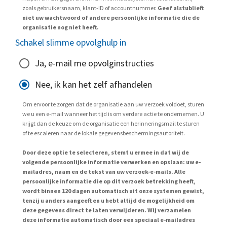
zoals gebruikersnaam, klant-ID of accountnummer.
Geef alstublieft
niet uw wachtwoord of andere persoonlijke informatie die de
organisatie nog niet heeft.
Schakel slimme opvolghulp in
Ja, e-mail me opvolginstructies
Nee, ik kan het zelf afhandelen
Om ervoor te zorgen dat de organisatie aan uw verzoek voldoet, sturen
we u een e-mail wanneer het tijd is om verdere actie te ondernemen. U
krijgt dan de keuze om de organisatie een herinneringsmail te sturen
of te escaleren naar de lokale gegevensbeschermingsautoriteit.
Door deze optie te selecteren, stemt u ermee in dat wij de
volgende persoonlijke informatie verwerken en opslaan: uw e-
mailadres, naam en de tekst van uw verzoek-e-mails. Alle
persoonlijke informatie die op dit verzoek betrekking heeft,
wordt binnen 120 dagen automatisch uit onze systemen gewist,
tenzij u anders aangeeft en u hebt altijd de mogelijkheid om
deze gegevens direct te laten verwijderen. Wij verzamelen
deze informatie automatisch door een speciaal e-mailadres