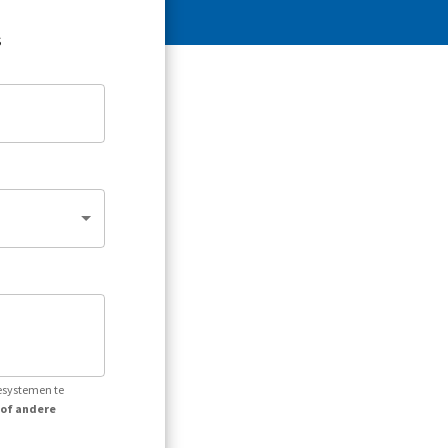
s
iesystemen te
 of andere