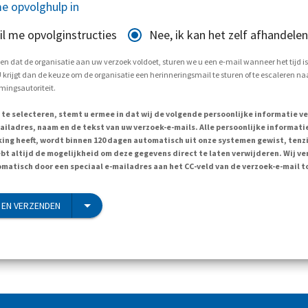
e opvolghulp in
il me opvolginstructies
Nee, ik kan het zelf afhandelen
en dat de organisatie aan uw verzoek voldoet, sturen we u een e-mail wanneer het tijd i
krijgt dan de keuze om de organisatie een herinneringsmail te sturen of te escaleren naa
ingsautoriteit.
 te selecteren, stemt u ermee in dat wij de volgende persoonlijke informatie v
ailadres, naam en de tekst van uw verzoek-e-mails. Alle persoonlijke informatie
ing heeft, wordt binnen 120 dagen automatisch uit onze systemen gewist, tenzi
ebt altijd de mogelijkheid om deze gegevens direct te laten verwijderen. Wij v
matisch door een speciaal e-mailadres aan het CC-veld van de verzoek-e-mail t
EN VERZENDEN