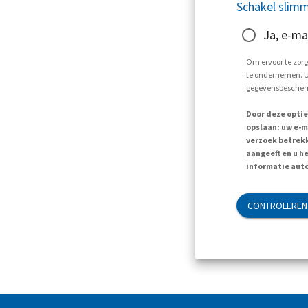
Schakel slimm
Ja, e-ma
Om ervoor te zorg
te ondernemen. U 
gegevensbescherm
Door deze optie
opslaan: uw e-m
verzoek betrekk
aangeeft en u h
informatie auto
CONTROLEREN 