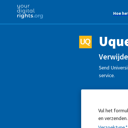
Hoe he
Uqu
Verwijde
Send Universi
service.
Vul het formul
en verzenden.
Verzoektype
*