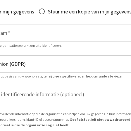
r mijn gegevens
Stuur me een kopie van mijn gegeven
aam
*
organisatie gebruikt om u te identificeren.
g op basis van uw woonplaats, tenzij u een specifieke reden hebt om anders te kiezen.
 identificerende informatie (optioneel)
nvullende informatie op die de organisatie kan helpen om uw gegevens in hun informat
ls gebruikersnaam, klant-ID of accountnummer.
Geef alstublieft niet uw wachtwoord
ormatie die de organisatie nog niet heeft.