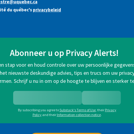
stre@uquebec.ca
sité du québec's
privacybeleid
Abonneer u op Privacy Alerts!
een stap voor en houd controle over uw persoonlijke gegeven
het nieuwste deskundige advies, tips en trucs om uw privacy 
rmen. Schrijf u nu in om op de hoogte te blijven en sterker t
By subscribing you agree to
Substack's Terms of Use
,
their
Privacy
Policy
and their
Information collection notice
.