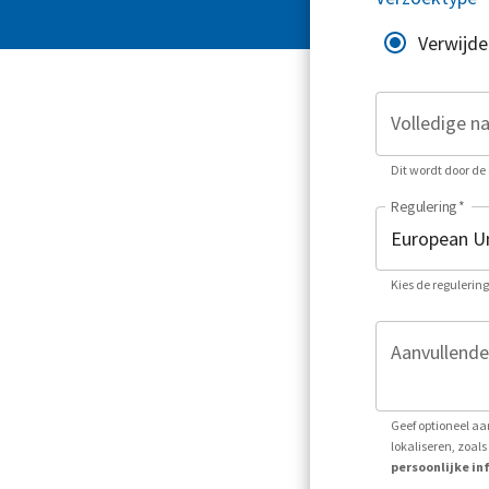
Verwijde
Volledige n
Dit wordt door de 
Regulering
*
Kies de regulerin
Aanvullende
Geef optioneel aa
lokaliseren, zoa
persoonlijke inf