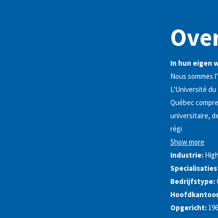
Over
In hun eigen 
Nous sommes l’
L'Université du
Québec comprend
universitaire, 
régi
Show more
Industrie:
High
Specialisaties
Bedrijfstype:
Hoofdkantoor
Opgericht:
19