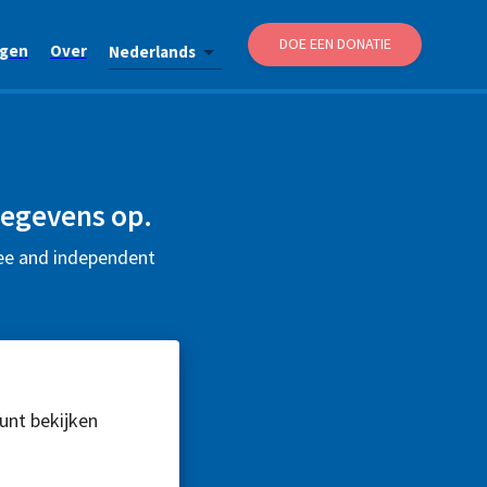
DOE EEN DONATIE
agen
Over
Nederlands
gegevens op.
ree and independent
kunt bekijken