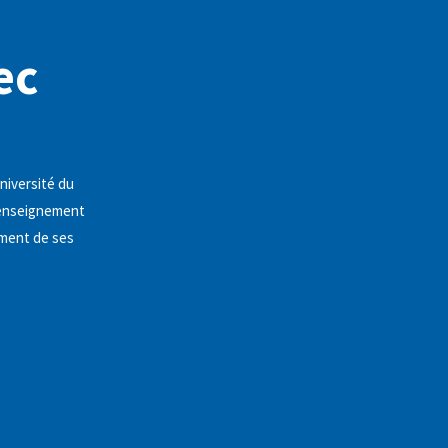
ec
niversité du
l'enseignement
ement de ses