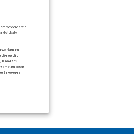
s om verdere actie
r de lokale
erwerken en
 die op dit
j u anders
erzamelen deze
oe te voegen.