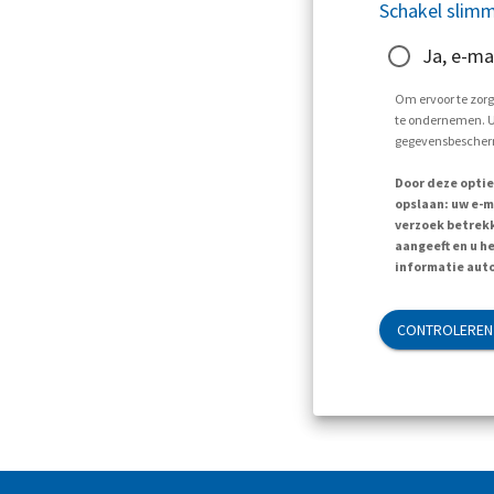
Schakel slimm
Ja, e-ma
Om ervoor te zorg
te ondernemen. U 
gegevensbescherm
Door deze optie
opslaan: uw e-m
verzoek betrekk
aangeeft en u h
informatie auto
CONTROLEREN 