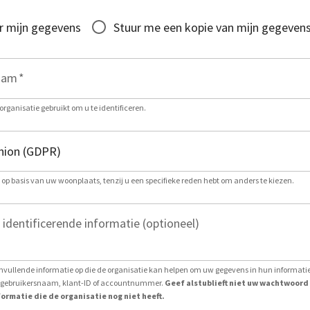
r mijn gegevens
Stuur me een kopie van mijn gegeven
aam
*
organisatie gebruikt om u te identificeren.
g op basis van uw woonplaats, tenzij u een specifieke reden hebt om anders te kiezen.
 identificerende informatie (optioneel)
nvullende informatie op die de organisatie kan helpen om uw gegevens in hun informat
ls gebruikersnaam, klant-ID of accountnummer.
Geef alstublieft niet uw wachtwoord
ormatie die de organisatie nog niet heeft.