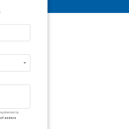
s
iesystemen te
 of andere