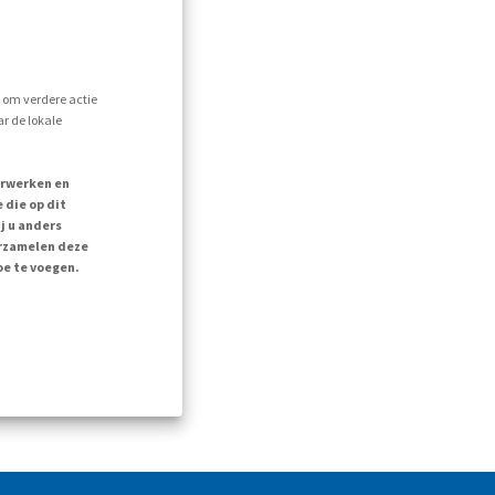
s om verdere actie
r de lokale
erwerken en
 die op dit
j u anders
erzamelen deze
oe te voegen.