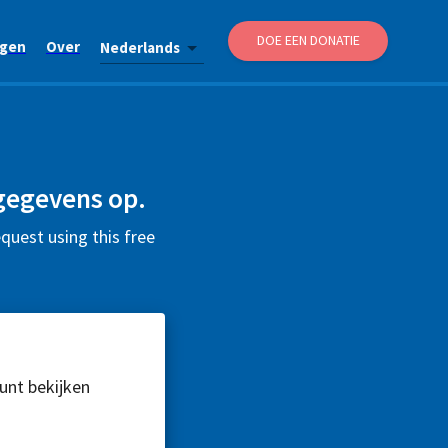
DOE EEN DONATIE
agen
Over
Nederlands
gegevens op.
quest using this free
kunt bekijken