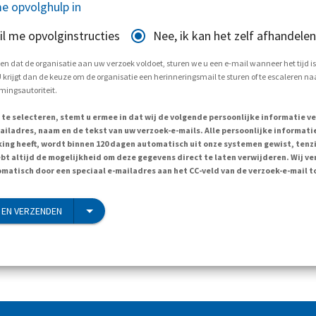
e opvolghulp in
il me opvolginstructies
Nee, ik kan het zelf afhandelen
en dat de organisatie aan uw verzoek voldoet, sturen we u een e-mail wanneer het tijd i
krijgt dan de keuze om de organisatie een herinneringsmail te sturen of te escaleren naa
ingsautoriteit.
 te selecteren, stemt u ermee in dat wij de volgende persoonlijke informatie v
ailadres, naam en de tekst van uw verzoek-e-mails. Alle persoonlijke informatie
ing heeft, wordt binnen 120 dagen automatisch uit onze systemen gewist, tenzi
ebt altijd de mogelijkheid om deze gegevens direct te laten verwijderen. Wij v
matisch door een speciaal e-mailadres aan het CC-veld van de verzoek-e-mail t
EN VERZENDEN