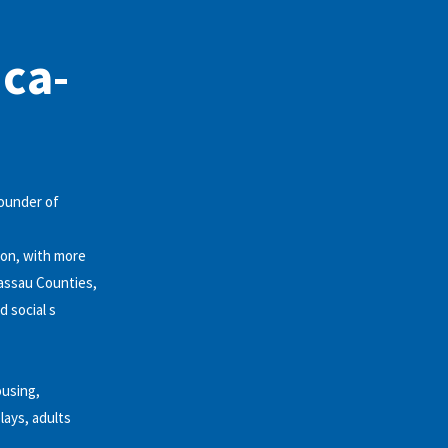
ica-
Founder of
tion, with more
Nassau Counties,
 social s
ousing,
lays, adults