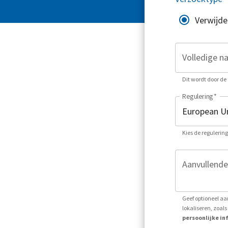
Verwijde
Volledige n
Dit wordt door de 
Regulering
*
Kies de regulerin
Aanvullende
Geef optioneel aa
lokaliseren, zoa
persoonlijke inf