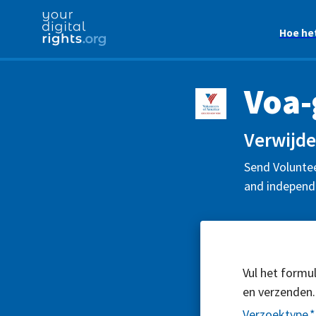
Hoe he
Voa-
Verwijde
Send Voluntee
and independe
Vul het formul
en verzenden.
Verzoektype
*