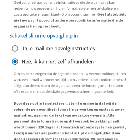
Geef optioneel aanvullende informatie op die de organisatie kan
helpen om uw gegevens in hun informatiesystemen te lokaliseren,
zoals gebruikersnaam, klant-ID of accountnummer.
Geef alstublieft
niet uw wachtwoord of andere persoonlijke informatie die de
organisatie nog niet heeft.
Schakel slimme opvolghulp in
Ja, e-mail me opvolginstructies
Nee, ik kan het zelf afhandelen
Om ervoor te zorgen dat de organisatie aan uw verzoek voldoet, sturen
we u een e-mail wanneer het tijd is om verdere actie te ondernemen. U
krijgt dan de keuze om de organisatie een herinneringsmail te sturen
of te escaleren naar de lokale gegevensbeschermingsautoriteit.
Door deze optie te selecteren, stemt u ermee in dat wij de
volgende persoonlijke informatie verwerken en opslaan: uw e-
mailadres, naam en de tekst van uw verzoek-e-mails. Alle
persoonlijke informatie die op dit verzoek betrekking heeft,
wordt binnen 120 dagen automatisch uit onze systemen gewist,
tenzij u anders aangeeft en u hebt altijd de mogelijkheid om
deze gegevens direct te laten verwijderen. Wij verzamelen