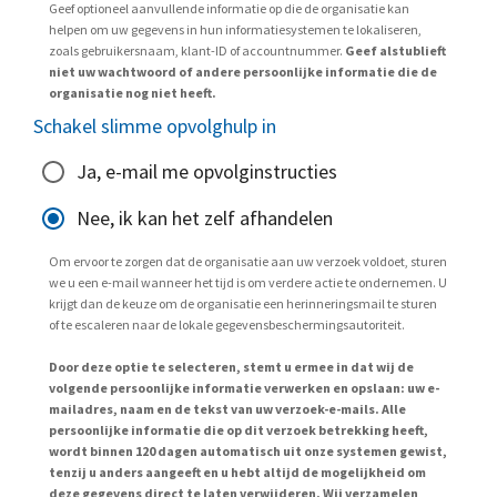
Geef optioneel aanvullende informatie op die de organisatie kan
helpen om uw gegevens in hun informatiesystemen te lokaliseren,
zoals gebruikersnaam, klant-ID of accountnummer.
Geef alstublieft
niet uw wachtwoord of andere persoonlijke informatie die de
organisatie nog niet heeft.
Schakel slimme opvolghulp in
Ja, e-mail me opvolginstructies
Nee, ik kan het zelf afhandelen
Om ervoor te zorgen dat de organisatie aan uw verzoek voldoet, sturen
we u een e-mail wanneer het tijd is om verdere actie te ondernemen. U
krijgt dan de keuze om de organisatie een herinneringsmail te sturen
of te escaleren naar de lokale gegevensbeschermingsautoriteit.
Door deze optie te selecteren, stemt u ermee in dat wij de
volgende persoonlijke informatie verwerken en opslaan: uw e-
mailadres, naam en de tekst van uw verzoek-e-mails. Alle
persoonlijke informatie die op dit verzoek betrekking heeft,
wordt binnen 120 dagen automatisch uit onze systemen gewist,
tenzij u anders aangeeft en u hebt altijd de mogelijkheid om
deze gegevens direct te laten verwijderen. Wij verzamelen