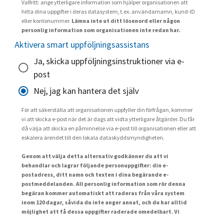
Valfritt: ange ytterligare information som hjälper organisationen att
hitta dina uppgifter i deras datasystem, t.ex. användarnamn, kund-ID
eller kontonummer.
Lämna inte ut ditt lösenord eller någon
personlig information som organisationen inte redan har.
Aktivera smart uppföljningsassistans
Ja, skicka uppföljningsinstruktioner via e-
post
Nej, jag kan hantera det själv
För att säkerställa att organisationen uppfyller din förfrågan, kommer
vi att skicka e-post när det är dags att vidta ytterligare åtgärder. Du får
då välja att skicka en påminnelse via e-post till organisationen eller att
eskalera ärendet till den lokala dataskyddsmyndigheten.
Genom att välja detta alternativ godkänner du att vi
behandlar och lagrar följande personuppgifter: din e-
postadress, ditt namn och texten i dina begärande e-
postmeddelanden. All personlig information som rör denna
begäran kommer automatiskt att raderas från våra system
inom 120 dagar, såvida du inte anger annat, och du har alltid
möjlighet att få dessa uppgifter raderade omedelbart. Vi