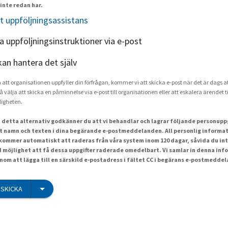
inte redan har.
t uppföljningsassistans
ka uppföljningsinstruktioner via e-post
kan hantera det själv
a att organisationen uppfyller din förfrågan, kommer vi att skicka e-post när det är dags at
å välja att skicka en påminnelse via e-post till organisationen eller att eskalera ärendet ti
igheten.
 detta alternativ godkänner du att vi behandlar och lagrar följande personuppgi
t namn och texten i dina begärande e-postmeddelanden. All personlig informat
ommer automatiskt att raderas från våra system inom 120 dagar, såvida du int
id möjlighet att få dessa uppgifter raderade omedelbart. Vi samlar in denna inf
om att lägga till en särskild e-postadress i fältet CC i begärans e-postmedde
SKICKA