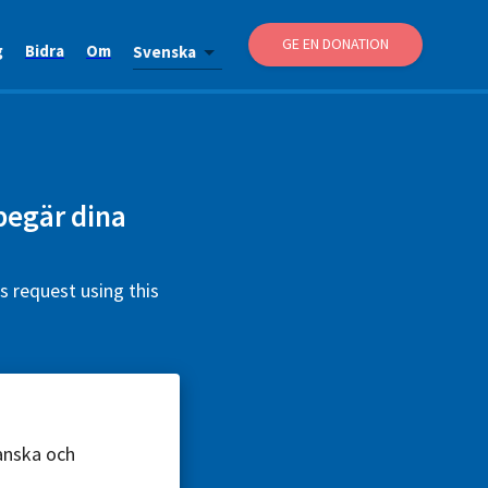
GE EN DONATION
g
Bidra
Om
Svenska
begär dina
 request using this
ranska och