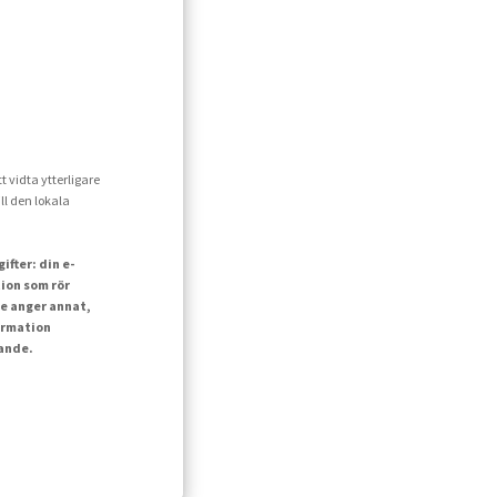
t vidta ytterligare
ll den lokala
fter: din e-
ion som rör
e anger annat,
ormation
lande.