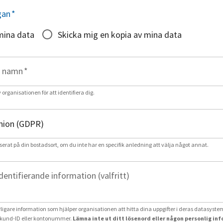
gan
*
mina data
Skicka mig en kopia av mina data
t namn
*
rganisationen för att identifiera dig.
serat på din bostadsort, om du inte har en specifik anledning att välja något annat.
identifierande information (valfritt)
erligare information som hjälper organisationen att hitta dina uppgifter i deras datasystem
und-ID eller kontonummer.
Lämna inte ut ditt lösenord eller någon personlig in