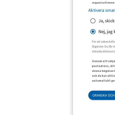
organisationen 
Aktivera smar
Ja, skic
Nej, jag 
För att säkerställ
åtgärder. Du får d
dataskyddsmynd
Genom att välja
postadress, dit
denna begäran k
och du har allt
automatiskt gen
GRANSKA OCH 