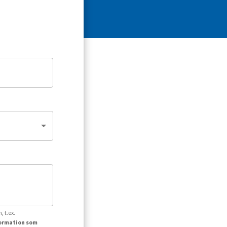
, t.ex.
formation som