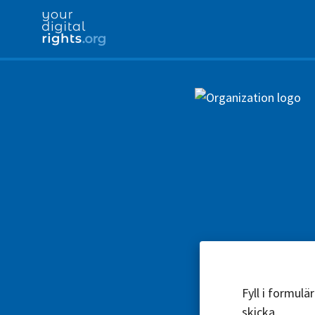
Fyll i formul
skicka.