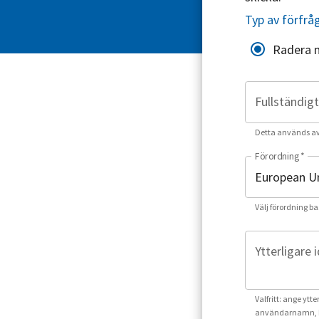
Typ av förfrå
Radera 
Fullständig
Detta används av o
Förordning
*
Välj förordning ba
Ytterligare 
Valfritt: ange ytt
användarnamn, k