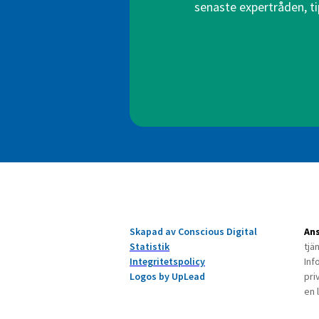
senaste expertråden, ti
Skapad av Conscious Digital
Ans
Statistik
tjä
Integritetspolicy
Inf
Logos by UpLead
pri
en 