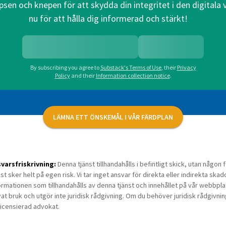
psen och knepen för att skydda din integritet i den digitala
nu för att hålla dig informerad och stärkt!
By subscribing you agree to
Substack's Terms of Use
,
their
Privacy
Policy
and their
Information collection notice
.
LÄMNA ETT ÖNSKEMÅL I VÅR FÄRDPLAN
varsfriskrivning:
Denna tjänst tillhandahålls i befintligt skick, utan någo
nst sker helt på egen risk. Vi tar inget ansvar för direkta eller indirekta skad
ormationen som tillhandahålls av denna tjänst och innehållet på vår webbplats 
vat bruk och utgör inte juridisk rådgivning. Om du behöver juridisk rådgivni
licensierad advokat.