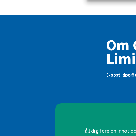
Om 
Limi
E-post:
dpo@c
Håll dig före onlinhot o