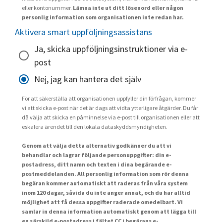
eller kontonummer.
Lämna inte ut ditt lösenord eller någon
personlig information som organisationen inte redan har.
Aktivera smart uppföljningsassistans
Ja, skicka uppföljningsinstruktioner via e-
post
Nej, jag kan hantera det själv
För att säkerställa att organisationen uppfyller din förfrågan, kommer
vi att skicka e-post när det är dags att vidta ytterligare åtgärder. Du får
då välja att skicka en påminnelse via e-post till organisationen eller att
eskalera ärendet till den lokala dataskyddsmyndigheten.
Genom att välja detta alternativ godkänner du att vi
behandlar och lagrar följande personuppgifter: din e-
postadress, ditt namn och texten i dina begärande e-
postmeddelanden. All personlig information som rör denna
begäran kommer automatiskt att raderas från våra system
inom 120 dagar, såvida du inte anger annat, och du har alltid
möjlighet att få dessa uppgifter raderade omedelbart. Vi
samlar in denna information automatiskt genom att lägga till
en särskild e-postadress i fältet CC i begärans e-