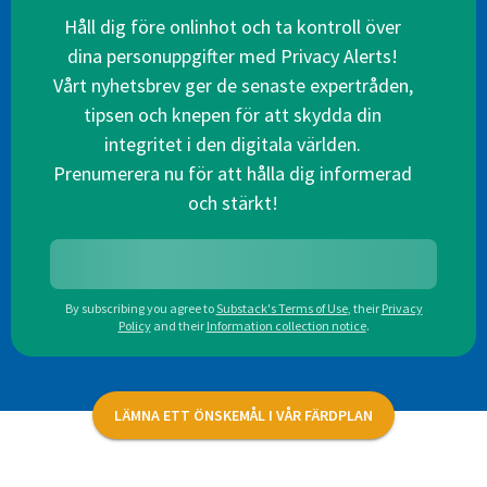
Håll dig före onlinhot och ta kontroll över
dina personuppgifter med Privacy Alerts!
Vårt nyhetsbrev ger de senaste expertråden,
tipsen och knepen för att skydda din
integritet i den digitala världen.
Prenumerera nu för att hålla dig informerad
och stärkt!
By subscribing you agree to
Substack's Terms of Use
,
their
Privacy
Policy
and their
Information collection notice
.
LÄMNA ETT ÖNSKEMÅL I VÅR FÄRDPLAN