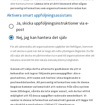
eller kontonummer.
Lämna inte ut ditt lösenord eller någon
personlig information som organisationen inte redan har.
Aktivera smart uppföljningsassistans
Ja, skicka uppföljningsinstruktioner via e-
post
Nej, jag kan hantera det själv
För att säkerställa att organisationen uppfyller din förfrågan, kommer
vi att skicka e-post när det är dags att vidta ytterligare åtgärder. Du får
då välja att skicka en påminnelse via e-post till organisationen eller att
eskalera ärendet till den lokala dataskyddsmyndigheten.
Genom att välja detta alternativ godkänner du att vi
behandlar och lagrar följande personuppgifter: din e-
postadress, ditt namn och texten i dina begärande e-
postmeddelanden. All personlig information som rör denna
begäran kommer automatiskt att raderas från våra system
inom 120 dagar, såvida du inte anger annat, och du har alltid
möjlighet att få dessa uppgifter raderade omedelbart. Vi
samlar in denna information automatiskt genom att lägga till
en särskild e-postadress i fältet CC i begärans e-