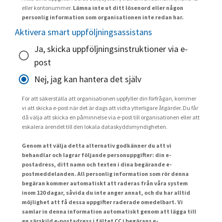
eller kontonummer.
Lämna inte ut ditt lösenord eller någon
personlig information som organisationen inte redan har.
Aktivera smart uppföljningsassistans
Ja, skicka uppföljningsinstruktioner via e-
post
Nej, jag kan hantera det själv
För att säkerställa att organisationen uppfyller din förfrågan, kommer
vi att skicka e-post när det är dags att vidta ytterligare åtgärder. Du får
då välja att skicka en påminnelse via e-post till organisationen eller att
eskalera ärendet till den lokala dataskyddsmyndigheten.
Genom att välja detta alternativ godkänner du att vi
behandlar och lagrar följande personuppgifter: din e-
postadress, ditt namn och texten i dina begärande e-
postmeddelanden. All personlig information som rör denna
begäran kommer automatiskt att raderas från våra system
inom 120 dagar, såvida du inte anger annat, och du har alltid
möjlighet att få dessa uppgifter raderade omedelbart. Vi
samlar in denna information automatiskt genom att lägga till
en särskild e-postadress i fältet CC i begärans e-