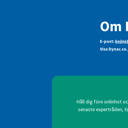
Om 
E-post:
kojinj
Visa Dynac.co.
Håll dig före onlinhot o
senaste expertråden, ti