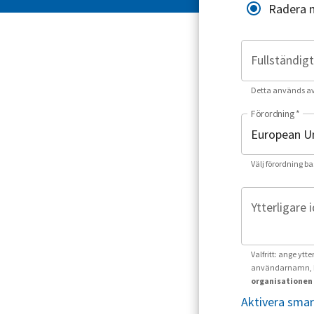
Radera 
Fullständig
Detta används av o
Förordning
*
Välj förordning ba
Ytterligare 
Valfritt: ange ytt
användarnamn, k
organisationen 
Aktivera smar