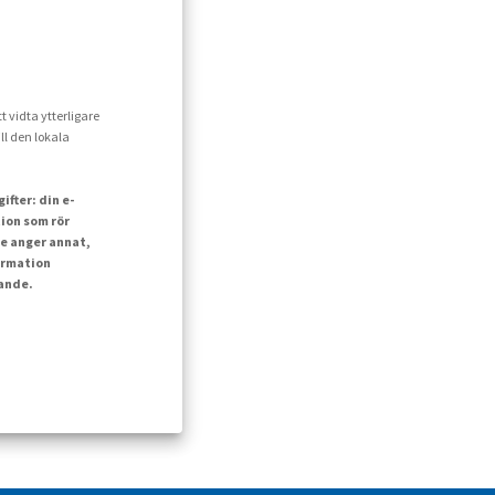
t vidta ytterligare
ll den lokala
fter: din e-
ion som rör
e anger annat,
ormation
lande.