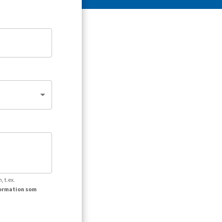
, t.ex.
formation som