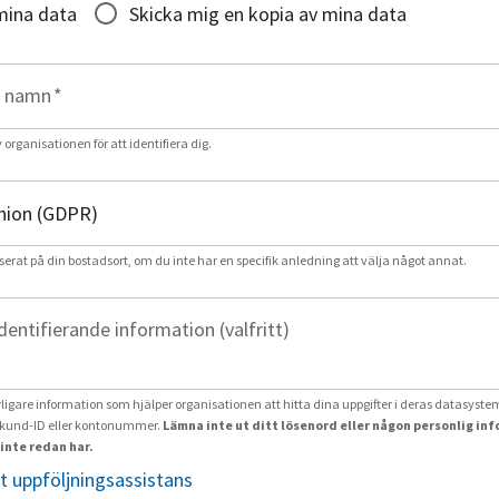
mina data
Skicka mig en kopia av mina data
t namn
*
rganisationen för att identifiera dig.
serat på din bostadsort, om du inte har en specifik anledning att välja något annat.
identifierande information (valfritt)
erligare information som hjälper organisationen att hitta dina uppgifter i deras datasystem
und-ID eller kontonummer.
Lämna inte ut ditt lösenord eller någon personlig in
inte redan har.
t uppföljningsassistans