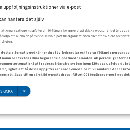
ka uppföljningsinstruktioner via e-post
kan hantera det själv
a att organisationen uppfyller din förfrågan, kommer vi att skicka e-post när det är dags at
å välja att skicka en påminnelse via e-post till organisationen eller att eskalera ärendet ti
igheten.
 detta alternativ godkänner du att vi behandlar och lagrar följande personuppgi
t namn och texten i dina begärande e-postmeddelanden. All personlig informat
ommer automatiskt att raderas från våra system inom 120 dagar, såvida du int
id möjlighet att få dessa uppgifter raderade omedelbart. Vi samlar in denna inf
om att lägga till en särskild e-postadress i fältet CC i begärans e-postmedde
SKICKA