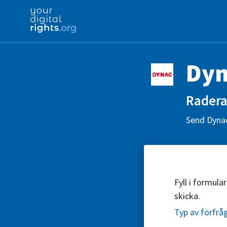
Dyn
Radera 
Send Dynac
Fyll i formul
skicka.
Typ av förfrå