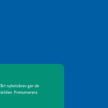
Vårt nyhetsbrev ger de
 världen. Prenumerera