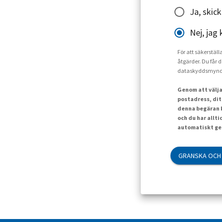
Ja, skic
Nej, jag 
För att säkerställ
åtgärder. Du får d
dataskyddsmynd
Genom att välja
postadress, dit
denna begäran k
och du har allt
automatiskt gen
GRANSKA OCH 