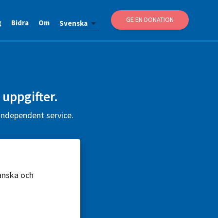
GE EN DONATION
g
Bidra
Om
Svenska
 uppgifter.
 independent service.
ranska och