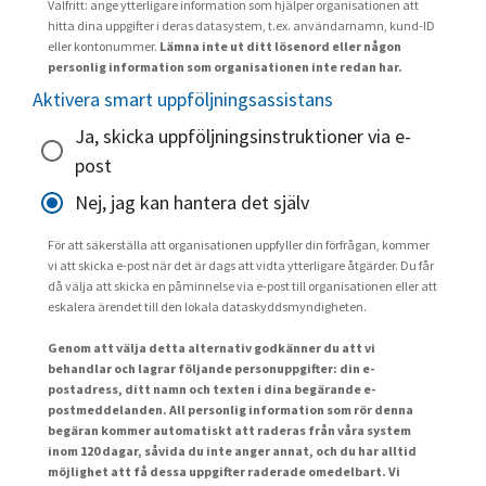
Valfritt: ange ytterligare information som hjälper organisationen att
hitta dina uppgifter i deras datasystem, t.ex. användarnamn, kund-ID
eller kontonummer.
Lämna inte ut ditt lösenord eller någon
personlig information som organisationen inte redan har.
Aktivera smart uppföljningsassistans
Ja, skicka uppföljningsinstruktioner via e-
post
Nej, jag kan hantera det själv
För att säkerställa att organisationen uppfyller din förfrågan, kommer
vi att skicka e-post när det är dags att vidta ytterligare åtgärder. Du får
då välja att skicka en påminnelse via e-post till organisationen eller att
eskalera ärendet till den lokala dataskyddsmyndigheten.
Genom att välja detta alternativ godkänner du att vi
behandlar och lagrar följande personuppgifter: din e-
postadress, ditt namn och texten i dina begärande e-
postmeddelanden. All personlig information som rör denna
begäran kommer automatiskt att raderas från våra system
inom 120 dagar, såvida du inte anger annat, och du har alltid
möjlighet att få dessa uppgifter raderade omedelbart. Vi