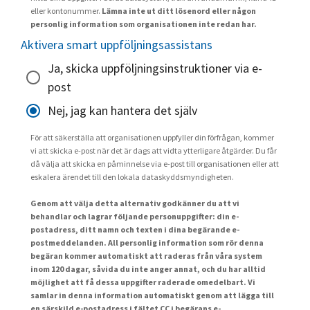
eller kontonummer.
Lämna inte ut ditt lösenord eller någon
personlig information som organisationen inte redan har.
Aktivera smart uppföljningsassistans
Ja, skicka uppföljningsinstruktioner via e-
post
Nej, jag kan hantera det själv
För att säkerställa att organisationen uppfyller din förfrågan, kommer
vi att skicka e-post när det är dags att vidta ytterligare åtgärder. Du får
då välja att skicka en påminnelse via e-post till organisationen eller att
eskalera ärendet till den lokala dataskyddsmyndigheten.
Genom att välja detta alternativ godkänner du att vi
behandlar och lagrar följande personuppgifter: din e-
postadress, ditt namn och texten i dina begärande e-
postmeddelanden. All personlig information som rör denna
begäran kommer automatiskt att raderas från våra system
inom 120 dagar, såvida du inte anger annat, och du har alltid
möjlighet att få dessa uppgifter raderade omedelbart. Vi
samlar in denna information automatiskt genom att lägga till
en särskild e-postadress i fältet CC i begärans e-