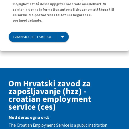
möjlighet att få dessa uppgifter raderade omedelbart. Vi
samlar in denna information automatiskt genom att lägga till
en särskild e-postadress i fältet CC i begärans e-
postmeddelande.
GRANSKA OCH SKICKA
Om Hrvatski zavod za
zapošljavanje (hzz) -
croatian employment
service (ces)
Med deras egna ord:
The Croatian Employment Service is a public institution