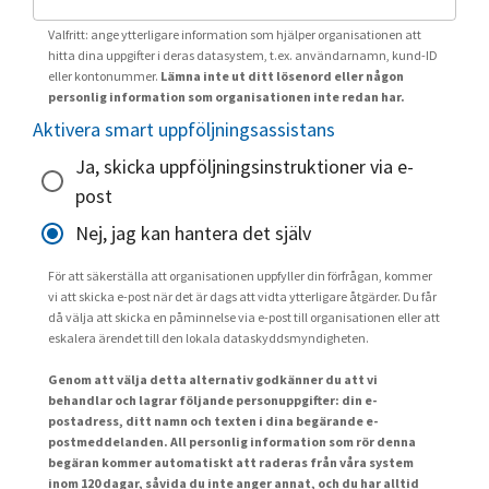
Valfritt: ange ytterligare information som hjälper organisationen att
hitta dina uppgifter i deras datasystem, t.ex. användarnamn, kund-ID
eller kontonummer.
Lämna inte ut ditt lösenord eller någon
personlig information som organisationen inte redan har.
Aktivera smart uppföljningsassistans
Ja, skicka uppföljningsinstruktioner via e-
post
Nej, jag kan hantera det själv
För att säkerställa att organisationen uppfyller din förfrågan, kommer
vi att skicka e-post när det är dags att vidta ytterligare åtgärder. Du får
då välja att skicka en påminnelse via e-post till organisationen eller att
eskalera ärendet till den lokala dataskyddsmyndigheten.
Genom att välja detta alternativ godkänner du att vi
behandlar och lagrar följande personuppgifter: din e-
postadress, ditt namn och texten i dina begärande e-
postmeddelanden. All personlig information som rör denna
begäran kommer automatiskt att raderas från våra system
inom 120 dagar, såvida du inte anger annat, och du har alltid