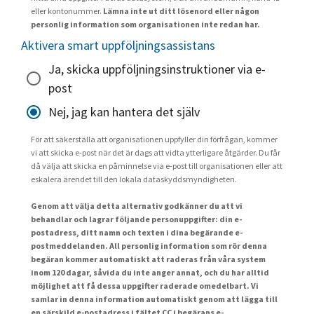
eller kontonummer.
Lämna inte ut ditt lösenord eller någon
personlig information som organisationen inte redan har.
Aktivera smart uppföljningsassistans
Ja, skicka uppföljningsinstruktioner via e-
post
Nej, jag kan hantera det själv
För att säkerställa att organisationen uppfyller din förfrågan, kommer
vi att skicka e-post när det är dags att vidta ytterligare åtgärder. Du får
då välja att skicka en påminnelse via e-post till organisationen eller att
eskalera ärendet till den lokala dataskyddsmyndigheten.
Genom att välja detta alternativ godkänner du att vi
behandlar och lagrar följande personuppgifter: din e-
postadress, ditt namn och texten i dina begärande e-
postmeddelanden. All personlig information som rör denna
begäran kommer automatiskt att raderas från våra system
inom 120 dagar, såvida du inte anger annat, och du har alltid
möjlighet att få dessa uppgifter raderade omedelbart. Vi
samlar in denna information automatiskt genom att lägga till
en särskild e-postadress i fältet CC i begärans e-