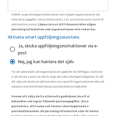
Valfritt: ange ytterligare information som hjälper organisationen att
hitta dina uppgifter i deras datasystem, t.ex. användarnamn, kund-ID
eller kontonummer.
Lämna inte ut ditt lösenord eller någon
personlig information som organisationen inte redan har.
Aktivera smart uppföljningsassistans
Ja, skicka uppföljningsinstruktioner via e-
post
Nej, jag kan hantera det själv
För att säkerställa att organisationen uppfyller din förfrågan, kommer
vi att skicka e-post när det är dags att vidta ytterligare åtgärder. Du får
då välja att skicka en påminnelse via e-post till organisationen eller att
eskalera ärendet till den lokala dataskyddsmyndigheten.
Genom att välja detta alternativ godkänner du att vi
behandlar och lagrar följande personuppgifter: din e-
postadress, ditt namn och texten i dina begärande e-
postmeddelanden. All personlig information som rör denna
begäran kommer automatiskt att raderas från våra system