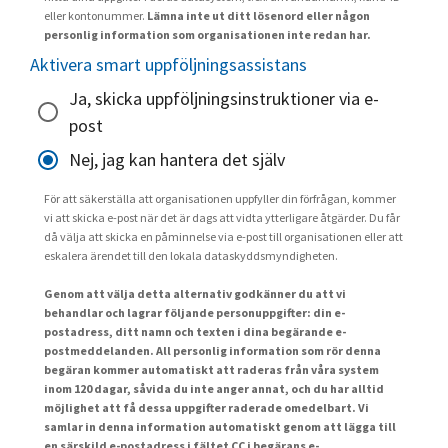
eller kontonummer.
Lämna inte ut ditt lösenord eller någon
personlig information som organisationen inte redan har.
Aktivera smart uppföljningsassistans
Ja, skicka uppföljningsinstruktioner via e-
post
Nej, jag kan hantera det själv
För att säkerställa att organisationen uppfyller din förfrågan, kommer
vi att skicka e-post när det är dags att vidta ytterligare åtgärder. Du får
då välja att skicka en påminnelse via e-post till organisationen eller att
eskalera ärendet till den lokala dataskyddsmyndigheten.
Genom att välja detta alternativ godkänner du att vi
behandlar och lagrar följande personuppgifter: din e-
postadress, ditt namn och texten i dina begärande e-
postmeddelanden. All personlig information som rör denna
begäran kommer automatiskt att raderas från våra system
inom 120 dagar, såvida du inte anger annat, och du har alltid
möjlighet att få dessa uppgifter raderade omedelbart. Vi
samlar in denna information automatiskt genom att lägga till
en särskild e-postadress i fältet CC i begärans e-