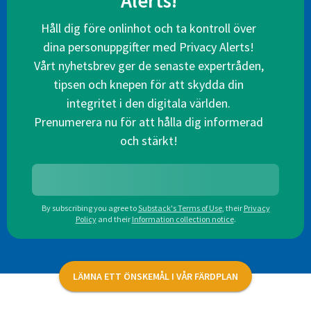
Alerts!
Håll dig före onlinhot och ta kontroll över
dina personuppgifter med Privacy Alerts!
Vårt nyhetsbrev ger de senaste expertråden,
tipsen och knepen för att skydda din
integritet i den digitala världen.
Prenumerera nu för att hålla dig informerad
och stärkt!
By subscribing you agree to
Substack's Terms of Use
,
their
Privacy
Policy
and their
Information collection notice
.
LÄMNA ETT ÖNSKEMÅL I VÅR FÄRDPLAN