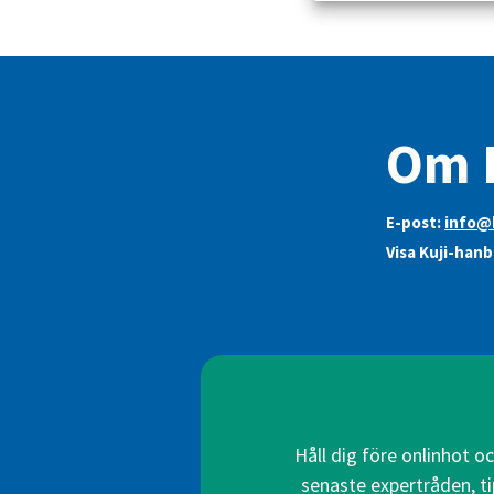
Om K
E-post:
info@k
Visa Kuji-hanb
Håll dig före onlinhot o
senaste expertråden, ti