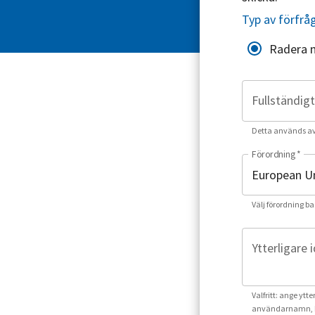
Typ av förfrå
Radera 
Fullständig
Detta används av o
Förordning
*
Välj förordning ba
Ytterligare 
Valfritt: ange ytt
användarnamn, k