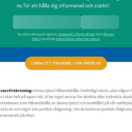
nu för att hålla dig informerad och stärkt!
By subscribing you agree to
Substack's Terms of Use
,
their
Privacy
Policy
and their
Information collection notice
.
LÄMNA ETT ÖNSKEMÅL I VÅR FÄRDPLAN
varsfriskrivning:
Denna tjänst tillhandahålls i befintligt skick, utan någo
nst sker helt på egen risk. Vi tar inget ansvar för direkta eller indirekta skad
ormationen som tillhandahålls av denna tjänst och innehållet på vår webbplats 
vat bruk och utgör inte juridisk rådgivning. Om du behöver juridisk rådgivni
licensierad advokat.