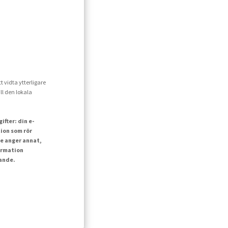
t vidta ytterligare
ll den lokala
fter: din e-
ion som rör
e anger annat,
ormation
lande.