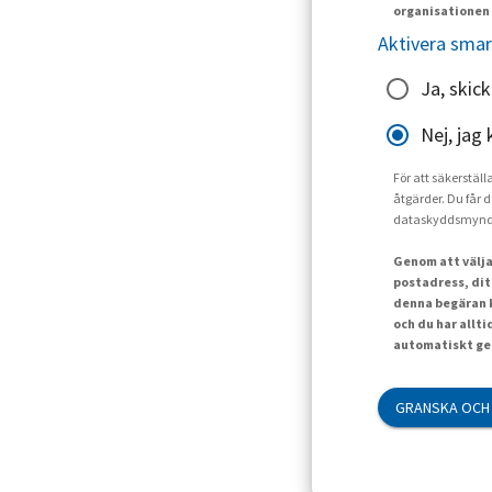
organisationen 
Aktivera smar
Ja, skic
Nej, jag 
För att säkerställ
åtgärder. Du får d
dataskyddsmynd
Genom att välja
postadress, dit
denna begäran k
och du har allt
automatiskt gen
GRANSKA OCH 