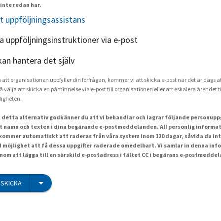
inte redan har.
t uppföljningsassistans
ka uppföljningsinstruktioner via e-post
kan hantera det själv
a att organisationen uppfyller din förfrågan, kommer vi att skicka e-post när det är dags at
å välja att skicka en påminnelse via e-post till organisationen eller att eskalera ärendet ti
igheten.
 detta alternativ godkänner du att vi behandlar och lagrar följande personuppgi
t namn och texten i dina begärande e-postmeddelanden. All personlig informat
ommer automatiskt att raderas från våra system inom 120 dagar, såvida du int
id möjlighet att få dessa uppgifter raderade omedelbart. Vi samlar in denna inf
om att lägga till en särskild e-postadress i fältet CC i begärans e-postmedde
SKICKA