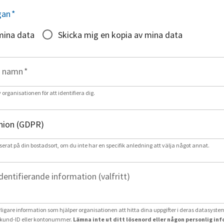
gan
*
mina data
Skicka mig en kopia av mina data
t namn
*
rganisationen för att identifiera dig.
serat på din bostadsort, om du inte har en specifik anledning att välja något annat.
identifierande information (valfritt)
erligare information som hjälper organisationen att hitta dina uppgifter i deras datasystem
und-ID eller kontonummer.
Lämna inte ut ditt lösenord eller någon personlig in