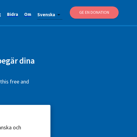
GE EN DONATION
g
Bidra
Om
Svenska
 begär dina
this free and
ranska och