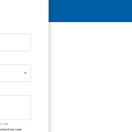
, t.ex.
formation som