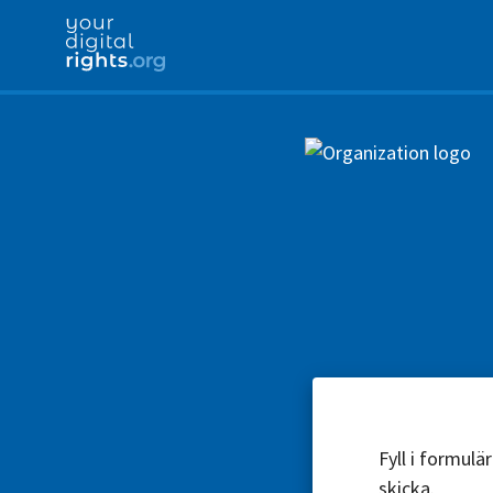
Fyll i formul
skicka.