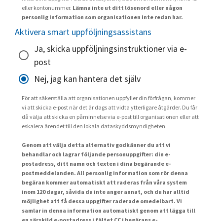
eller kontonummer.
Lämna inte ut ditt lösenord eller någon
personlig information som organisationen inte redan har.
Aktivera smart uppföljningsassistans
Ja, skicka uppföljningsinstruktioner via e-
post
Nej, jag kan hantera det själv
För att säkerställa att organisationen uppfyller din förfrågan, kommer
vi att skicka e-post när det är dags att vidta ytterligare åtgärder. Du får
då välja att skicka en påminnelse via e-post till organisationen eller att
eskalera ärendet till den lokala dataskyddsmyndigheten.
Genom att välja detta alternativ godkänner du att vi
behandlar och lagrar följande personuppgifter: din e-
postadress, ditt namn och texten i dina begärande e-
postmeddelanden. All personlig information som rör denna
begäran kommer automatiskt att raderas från våra system
inom 120 dagar, såvida du inte anger annat, och du har alltid
möjlighet att få dessa uppgifter raderade omedelbart. Vi
samlar in denna information automatiskt genom att lägga till
en särskild e-postadress i fältet CC i begärans e-