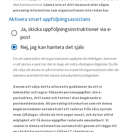
eller kontonummer.
Lämna inte ut ditt lösenord eller någon
personlig information som organisationen inte redan har.
Aktivera smart uppföljningsassistans
Ja, skicka uppföljningsinstruktioner via e-
post
Nej, jag kan hantera det själv
För att säkerställa att organisationen uppfyller din förfrågan, kommer
vi att skicka e-post när det är dags att vidta ytterligare åtgärder. Du får
då välja att skicka en påminnelse via e-post till organisationen eller att
eskalera ärendet till den lokala dataskyddsmyndigheten.
Genom att välja detta alternativ godkänner du att vi
behandlar och lagrar följande personuppgifter: din e-
postadress, ditt namn och texten i dina begärande e-
postmeddelanden. All personlig information som rör denna
begäran kommer automatiskt att raderas från våra system
inom 120 dagar, såvida du inte anger annat, och du har alltid
möjlighet att få dessa uppgifter raderade omedelbart. Vi
samlar in denna information automatiskt genom att lägga till
en särskild e-postadress i fältet CC i begärans e-