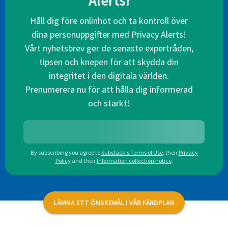
Alerts!
Håll dig före onlinhot och ta kontroll över
dina personuppgifter med Privacy Alerts!
Vårt nyhetsbrev ger de senaste expertråden,
tipsen och knepen för att skydda din
integritet i den digitala världen.
Prenumerera nu för att hålla dig informerad
och stärkt!
By subscribing you agree to
Substack's Terms of Use
,
their
Privacy
Policy
and their
Information collection notice
.
LÄMNA ETT ÖNSKEMÅL I VÅR FÄRDPLAN