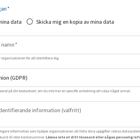
gan
*
mina data
Skicka mig en kopia av mina data
t namn
*
rganisationen för att identifiera dig.
serat på din bostadsort, om du inte har en specifik anledning att välja något annat.
identifierande information (valfritt)
erligare information som hjälper organisationen att hitta dina uppgifter i deras datasystem
und-ID eller kontonummer.
Lämna inte ut ditt lösenord eller någon personlig in