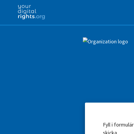
Fyll i formul
skicka.