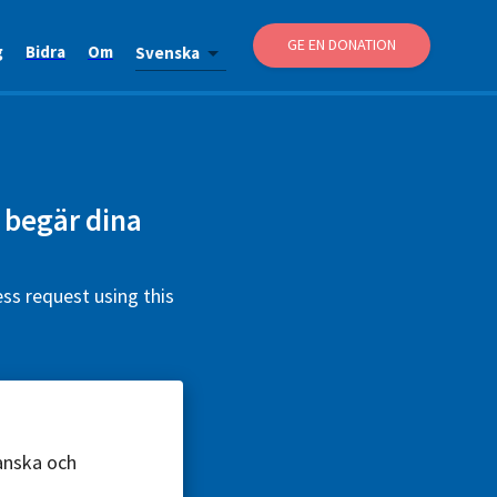
GE EN DONATION
g
Bidra
Om
Svenska
r begär dina
ss request using this
ranska och