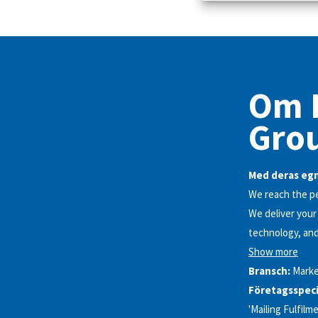
Om P
Grou
Med deras egn
We reach the pe
We deliver your
technology, and
Show more
Bransch:
Marke
Företagsspeci
'Mailing Fulfil