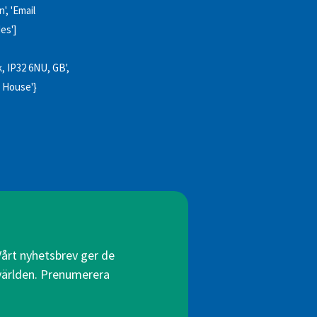
', 'Email
es']
k, IP32 6NU, GB',
on House'}
Vårt nyhetsbrev ger de
 världen. Prenumerera