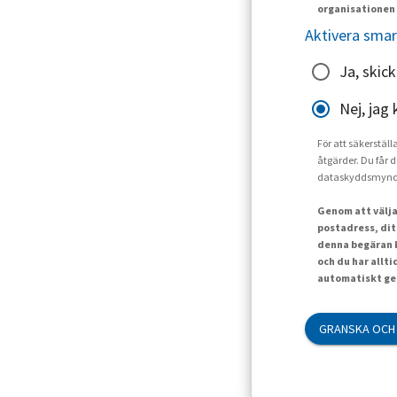
organisationen 
Aktivera smar
Ja, skic
Nej, jag 
För att säkerställ
åtgärder. Du får d
dataskyddsmynd
Genom att välja
postadress, dit
denna begäran k
och du har allt
automatiskt gen
GRANSKA OCH 