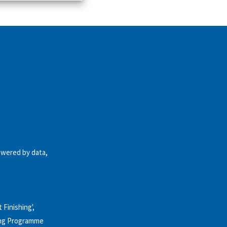
owered by data,
 Finishing',
ning Programme