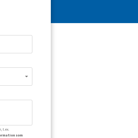
, t.ex.
formation som