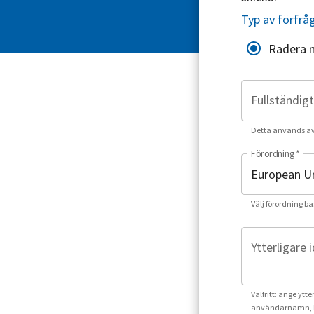
Typ av förfrå
Radera 
Fullständig
Detta används av o
Förordning
*
Välj förordning ba
Ytterligare 
Valfritt: ange ytt
användarnamn, k