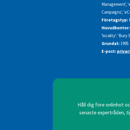
Management', 'eC
Campaigns', 'eC
Företagstyp:
Huvudkontor:
'locality': 'Bury
Grundat:
1995
E-post:
privac
Håll dig före onlinhot o
senaste expertråden, ti