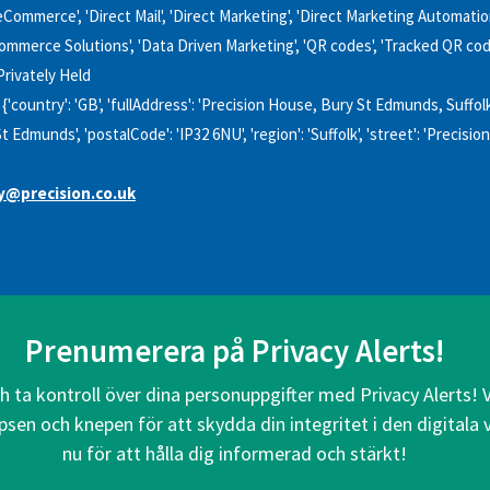
ommerce', 'Direct Mail', 'Direct Marketing', 'Direct Marketing Automation
ommerce Solutions', 'Data Driven Marketing', 'QR codes', 'Tracked QR cod
Privately Held
{'country': 'GB', 'fullAddress': 'Precision House, Bury St Edmunds, Suffol
 St Edmunds', 'postalCode': 'IP32 6NU', 'region': 'Suffolk', 'street': 'Precisi
y@precision.co.uk
Prenumerera på Privacy Alerts!
ch ta kontroll över dina personuppgifter med Privacy Alerts! 
psen och knepen för att skydda din integritet i den digitala
nu för att hålla dig informerad och stärkt!