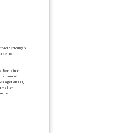
t vidta ytterligare
ll den lokala
fter: din e-
ion som rör
e anger annat,
ormation
lande.