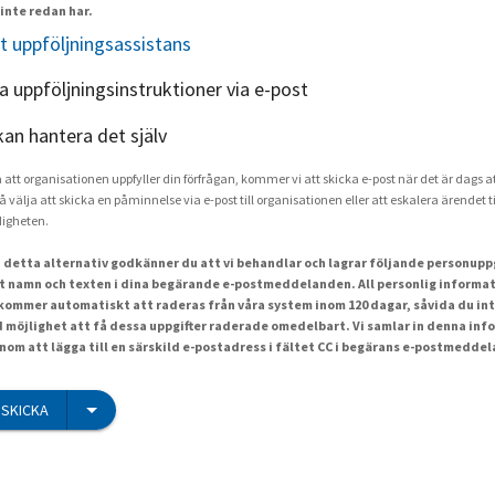
inte redan har.
t uppföljningsassistans
ka uppföljningsinstruktioner via e-post
kan hantera det själv
a att organisationen uppfyller din förfrågan, kommer vi att skicka e-post när det är dags at
å välja att skicka en påminnelse via e-post till organisationen eller att eskalera ärendet ti
igheten.
 detta alternativ godkänner du att vi behandlar och lagrar följande personuppgi
t namn och texten i dina begärande e-postmeddelanden. All personlig informat
ommer automatiskt att raderas från våra system inom 120 dagar, såvida du int
id möjlighet att få dessa uppgifter raderade omedelbart. Vi samlar in denna inf
om att lägga till en särskild e-postadress i fältet CC i begärans e-postmedde
SKICKA