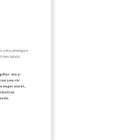
t vidta ytterligare
ll den lokala
fter: din e-
ion som rör
e anger annat,
ormation
lande.