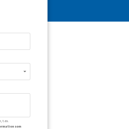
, t.ex.
formation som