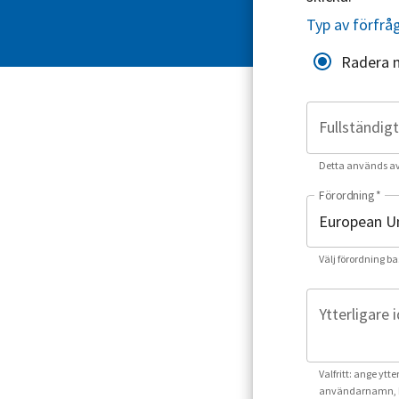
Typ av förfrå
Radera 
Fullständig
Detta används av o
Förordning
*
Välj förordning ba
Ytterligare 
Valfritt: ange ytt
användarnamn, k