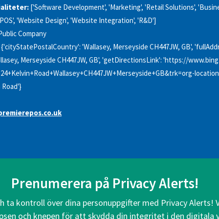
aliteter:
['Software Development', 'Marketing', 'Retail Solutions', 'Busin
POS', 'Website Design', 'Website Integration', 'R&D']
Public Company
{'cityStatePostalCountry': 'Wallasey, Merseyside CH447JW, GB', 'fullAddre
llasey, Merseyside CH447JW, GB', 'getDirectionsLink': 'https://www.bi
4+Kelvin+Road+Wallasey+CH447JW+Merseyside+GB&trk=org-locations_ur
n Road'}
remierepos.co.uk
Prenumerera på Privacy Alerts!
ch ta kontroll över dina personuppgifter med Privacy Alerts! 
psen och knepen för att skydda din integritet i den digitala