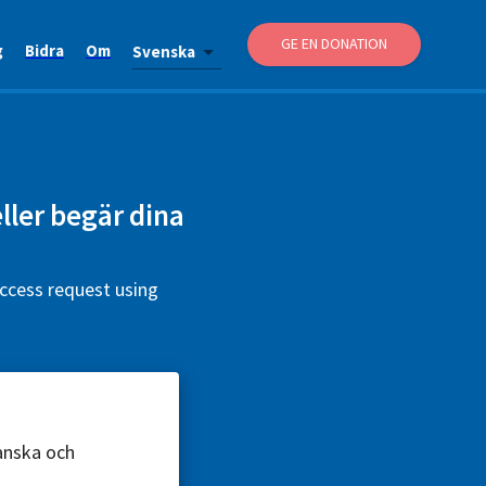
GE EN DONATION
g
Bidra
Om
Svenska
ller begär dina
ccess request using
ranska och