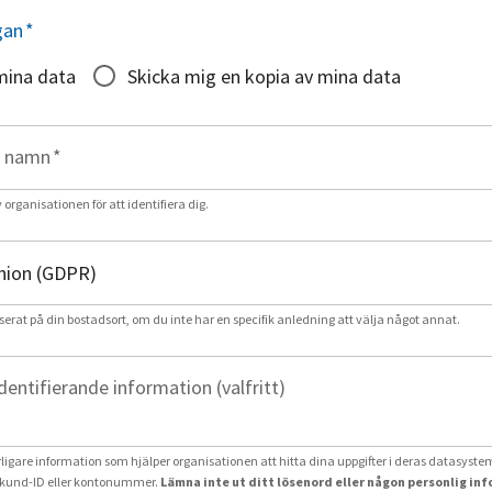
gan
*
mina data
Skicka mig en kopia av mina data
t namn
*
rganisationen för att identifiera dig.
serat på din bostadsort, om du inte har en specifik anledning att välja något annat.
identifierande information (valfritt)
erligare information som hjälper organisationen att hitta dina uppgifter i deras datasystem
und-ID eller kontonummer.
Lämna inte ut ditt lösenord eller någon personlig in