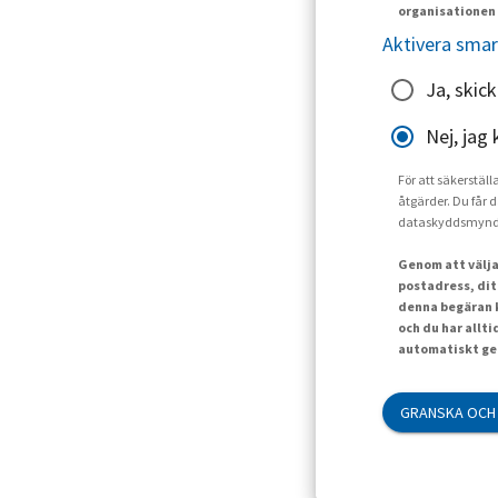
organisationen 
Aktivera smar
Ja, skic
Nej, jag 
För att säkerställ
åtgärder. Du får d
dataskyddsmynd
Genom att välja
postadress, dit
denna begäran k
och du har allt
automatiskt gen
GRANSKA OCH 