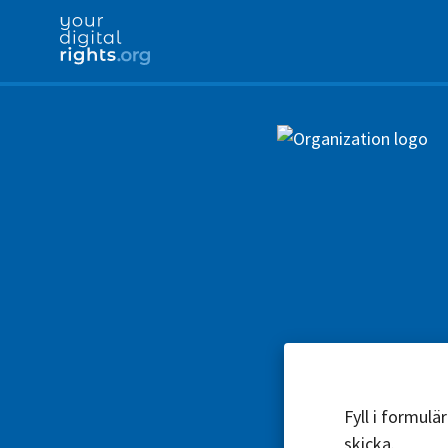
Fyll i formul
skicka.