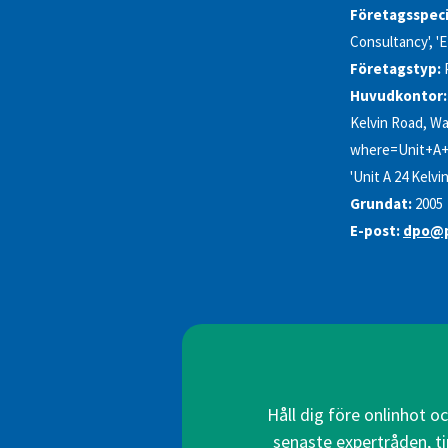
Företagsspeci
Consultancy', 'E
Företagstyp:
Huvudkontor:
Kelvin Road, Wa
where=Unit+A+2
'Unit A 24 Kelvi
Grundat:
2005
E-post:
dpo@p
Håll dig före onlinhot o
senaste expertråden, ti