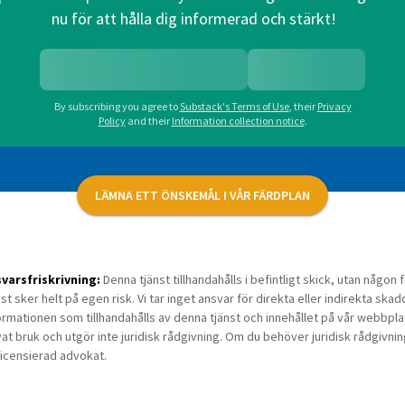
nu för att hålla dig informerad och stärkt!
By subscribing you agree to
Substack's Terms of Use
,
their
Privacy
Policy
and their
Information collection notice
.
LÄMNA ETT ÖNSKEMÅL I VÅR FÄRDPLAN
varsfriskrivning:
Denna tjänst tillhandahålls i befintligt skick, utan någo
nst sker helt på egen risk. Vi tar inget ansvar för direkta eller indirekta skad
ormationen som tillhandahålls av denna tjänst och innehållet på vår webbplats 
vat bruk och utgör inte juridisk rådgivning. Om du behöver juridisk rådgivni
licensierad advokat.