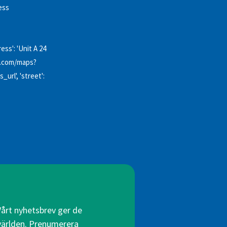
ess
ss': 'Unit A 24
ng.com/maps?
l', 'street':
Vårt nyhetsbrev ger de
 världen. Prenumerera