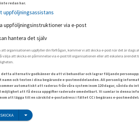
inte redan har.
t uppföljningsassistans
ka uppföljningsinstruktioner via e-post
kan hantera det själv
a att organisationen uppfyller din förfrågan, kommer vi att skicka e-post när det är dags at
å välja att skicka en påminnelse via e-post till organisationen eller att eskalera ärendet ti
igheten.
 detta alternativ godkänner du att vi behandlar och lagrar följande personuppgi
t namn och texten i dina begärande e-postmeddelanden. All personlig informat
ommer automatiskt att raderas från våra system inom 120 dagar, såvida du int
id möjlighet att få dessa uppgifter raderade omedelbart. Vi samlar in denna inf
om att lägga till en särskild e-postadress i fältet CC i begärans e-postmedde
SKICKA