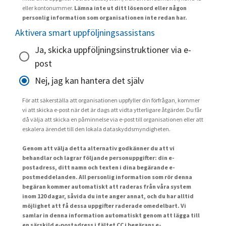
eller kontonummer.
Lämna inte ut ditt lösenord eller någon
personlig information som organisationen inte redan har.
Aktivera smart uppföljningsassistans
Ja, skicka uppföljningsinstruktioner via e-
post
Nej, jag kan hantera det själv
För att säkerställa att organisationen uppfyller din förfrågan, kommer
vi att skicka e-post när det är dags att vidta ytterligare åtgärder. Du får
då välja att skicka en påminnelse via e-post till organisationen eller att
eskalera ärendet till den lokala dataskyddsmyndigheten.
Genom att välja detta alternativ godkänner du att vi
behandlar och lagrar följande personuppgifter: din e-
postadress, ditt namn och texten i dina begärande e-
postmeddelanden. All personlig information som rör denna
begäran kommer automatiskt att raderas från våra system
inom 120 dagar, såvida du inte anger annat, och du har alltid
möjlighet att få dessa uppgifter raderade omedelbart. Vi
samlar in denna information automatiskt genom att lägga till
en särskild e-postadress i fältet CC i begärans e-