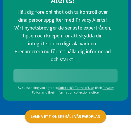
Alerts!
Håll dig före onlinhot och ta kontroll över
dina personuppgifter med Privacy Alerts!
Vårt nyhetsbrev ger de senaste expertråden,
tipsen och knepen för att skydda din
integritet i den digitala världen.
Prenumerera nu för att hålla dig informerad
och stärkt!
By subscribing you agree to
Substack's Terms of Use
,
their
Privacy
Policy
and their
Information collection notice
.
LÄMNA ETT ÖNSKEMÅL I VÅR FÄRDPLAN