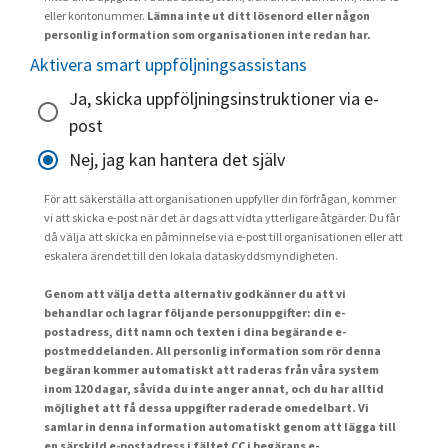
eller kontonummer.
Lämna inte ut ditt lösenord eller någon
personlig information som organisationen inte redan har.
Aktivera smart uppföljningsassistans
Ja, skicka uppföljningsinstruktioner via e-
post
Nej, jag kan hantera det själv
För att säkerställa att organisationen uppfyller din förfrågan, kommer
vi att skicka e-post när det är dags att vidta ytterligare åtgärder. Du får
då välja att skicka en påminnelse via e-post till organisationen eller att
eskalera ärendet till den lokala dataskyddsmyndigheten.
Genom att välja detta alternativ godkänner du att vi
behandlar och lagrar följande personuppgifter: din e-
postadress, ditt namn och texten i dina begärande e-
postmeddelanden. All personlig information som rör denna
begäran kommer automatiskt att raderas från våra system
inom 120 dagar, såvida du inte anger annat, och du har alltid
möjlighet att få dessa uppgifter raderade omedelbart. Vi
samlar in denna information automatiskt genom att lägga till
en särskild e-postadress i fältet CC i begärans e-