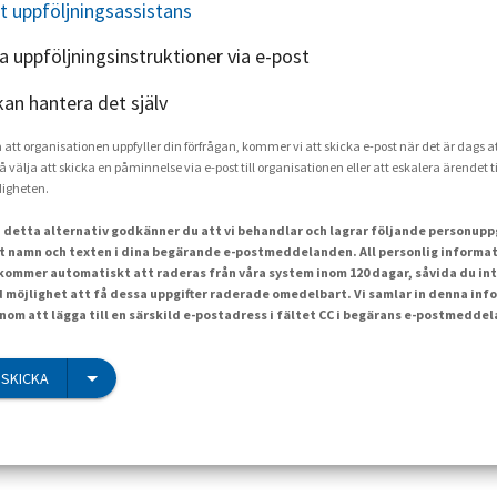
t uppföljningsassistans
ka uppföljningsinstruktioner via e-post
kan hantera det själv
a att organisationen uppfyller din förfrågan, kommer vi att skicka e-post när det är dags at
å välja att skicka en påminnelse via e-post till organisationen eller att eskalera ärendet ti
igheten.
 detta alternativ godkänner du att vi behandlar och lagrar följande personuppgi
t namn och texten i dina begärande e-postmeddelanden. All personlig informat
ommer automatiskt att raderas från våra system inom 120 dagar, såvida du int
id möjlighet att få dessa uppgifter raderade omedelbart. Vi samlar in denna inf
om att lägga till en särskild e-postadress i fältet CC i begärans e-postmedde
SKICKA