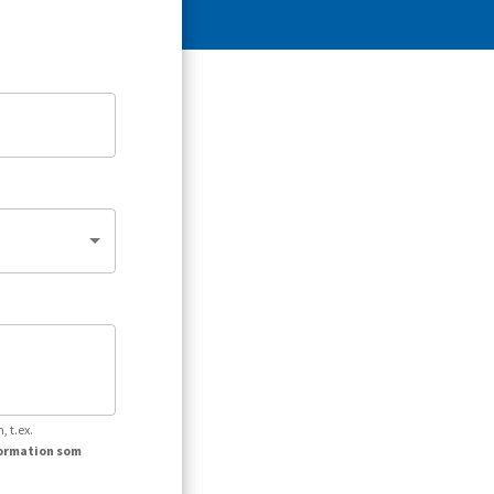
, t.ex.
formation som