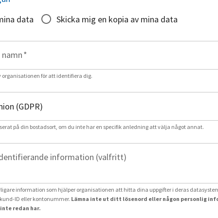
mina data
Skicka mig en kopia av mina data
t namn
*
rganisationen för att identifiera dig.
serat på din bostadsort, om du inte har en specifik anledning att välja något annat.
identifierande information (valfritt)
erligare information som hjälper organisationen att hitta dina uppgifter i deras datasystem
und-ID eller kontonummer.
Lämna inte ut ditt lösenord eller någon personlig in
inte redan har.