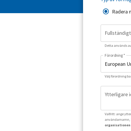
Radera 
Fullständig
Detta används av o
Förordning
*
Välj förordning ba
Ytterligare 
Valfritt: ange ytt
användarnamn, k
organisationen 