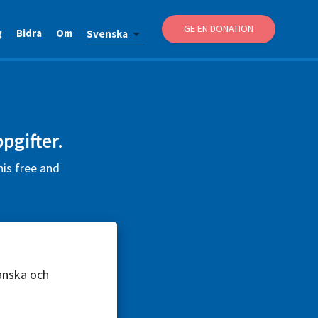
GE EN DONATION
g
Bidra
Om
Svenska
pgifter.
his free and
ranska och