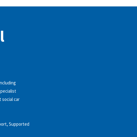
l
including
specialist
 social car
pport, Supported