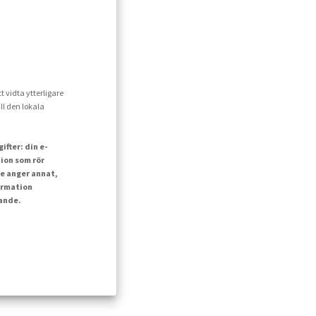
t vidta ytterligare
ll den lokala
fter: din e-
ion som rör
e anger annat,
ormation
lande.