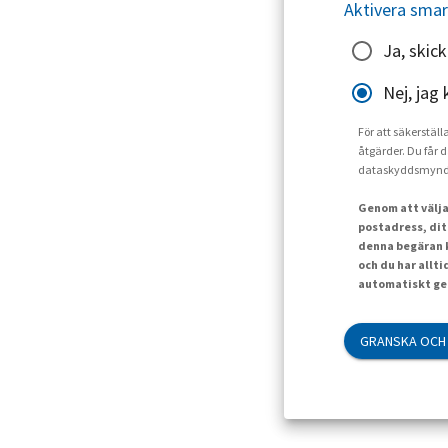
Aktivera smar
Ja, skic
Nej, jag 
För att säkerställ
åtgärder. Du får d
dataskyddsmynd
Genom att välja
postadress, dit
denna begäran k
och du har allt
automatiskt gen
GRANSKA OCH 