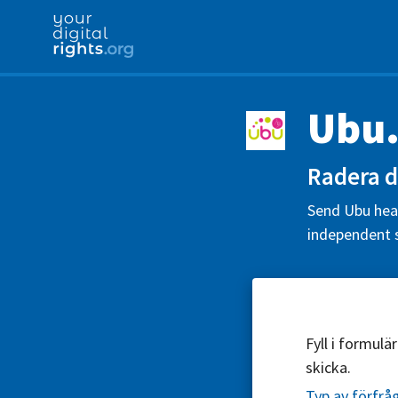
Ubu
Radera d
Send Ubu heal
independent s
Fyll i formul
skicka.
Typ av förfrå