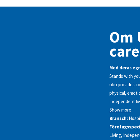
Om U
care
Med deras egn
Stands with yo
ubu provides co
physical, emotio
Independent liv
Show more
Bransch:
Hospi
Företagsspeci
Living, Indepen