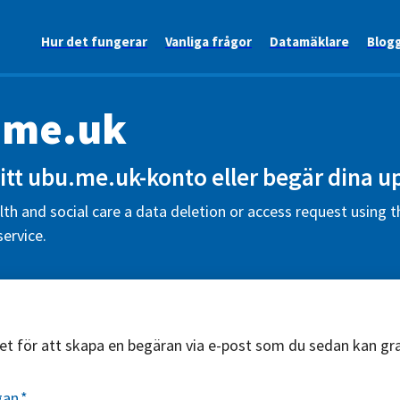
Hur det fungerar
Vanliga frågor
Datamäklare
Blog
.me.uk
itt ubu.me.uk-konto eller begär dina up
th and social care a data deletion or access request using t
ervice.
äret för att skapa en begäran via e-post som du sedan kan g
gan
*