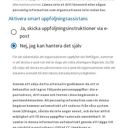
eller kontonummer.
Lämna inte ut ditt lösenord eller någon
personlig information som organisationen inte redan har.
Aktivera smart uppföljningsassistans
Ja, skicka uppföljningsinstruktioner via e-
post
Nej, jag kan hantera det själv
För att säkerställa att organisationen uppfyller din förfrågan, kommer
vi att skicka e-post när det är dags att vidta ytterligare åtgärder. Du får
då välja att skicka en påminnelse via e-post till organisationen eller att
eskalera ärendet till den lokala dataskyddsmyndigheten.
Genom att välja detta alternativ godkänner du att vi
behandlar och lagrar följande personuppgifter: din e-
postadress, ditt namn och texten i dina begärande e-
postmeddelanden. All personlig information som rör denna
begäran kommer automatiskt att raderas från våra system
inom 120 dagar, såvida du inte anger annat, och du har alltid
möjlighet att få dessa uppgifter raderade omedelbart. Vi
samlar in denna information automatiskt genom att lägga till
en särskild e-postadress i fältet CC i begärans e-