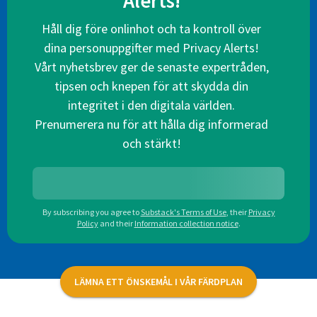
Alerts!
Håll dig före onlinhot och ta kontroll över
dina personuppgifter med Privacy Alerts!
Vårt nyhetsbrev ger de senaste expertråden,
tipsen och knepen för att skydda din
integritet i den digitala världen.
Prenumerera nu för att hålla dig informerad
och stärkt!
By subscribing you agree to
Substack's Terms of Use
,
their
Privacy
Policy
and their
Information collection notice
.
LÄMNA ETT ÖNSKEMÅL I VÅR FÄRDPLAN