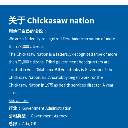
关于 Chickasaw nation
用他们自己的话说：
We are a federally-recognized First American nation of more
than 73,000 citizens.
The Chickasaw Nation is a federally-recognized tribe of more
than 73,000 citizens. Tribal government headquarters are
located in Ada, Oklahoma. Bill Anoatubby is Governor of the
Chickasaw Nation. Bill Anoatubby began work for the
Chickasaw Nation in 1975 as health services director. A year
later,
Show more
行业：
Government Administration
公司类型：
Government Agency
总部：
Ada, OK