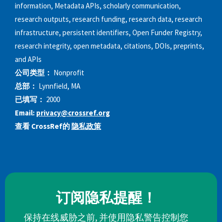
information, Metadata APIs, scholarly communication,
research outputs, research funding, research data, research
infrastructure, persistent identifiers, Open Funder Registry,
research integrity, open metadata, citations, DOIs, preprints,
and APIs
公司类型：
Nonprofit
总部：
Lynnfield, MA
已填写：
2000
Email:
privacy@crossref.org
查看 CrossRef的
隐私政策
订阅隐私提醒！
保持在线威胁之前, 并使用隐私警告控制您