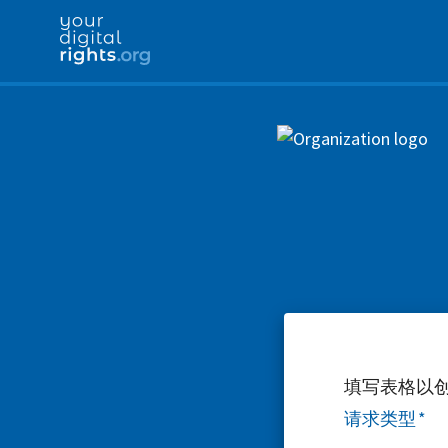
填写表格以
请求类型
*