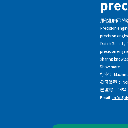
prec
用他们自己的
Precision engin
precision engin
Dutch Society f
precision engin
sharing knowled
Show more
行业：
Machine
公司类型：
No
已填写：
1954
Email:
info@ds