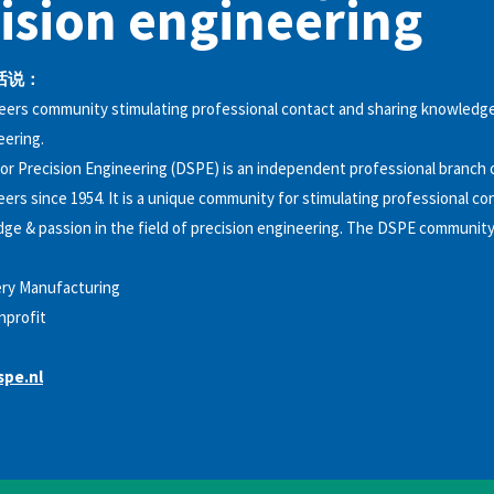
ision engineering
话说：
eers community stimulating professional contact and sharing knowledge
eering.
or Precision Engineering (DSPE) is an independent professional branch 
eers since 1954. It is a unique community for stimulating professional co
ge & passion in the field of precision engineering. The DSPE community 
ry Manufacturing
nprofit
pe.nl