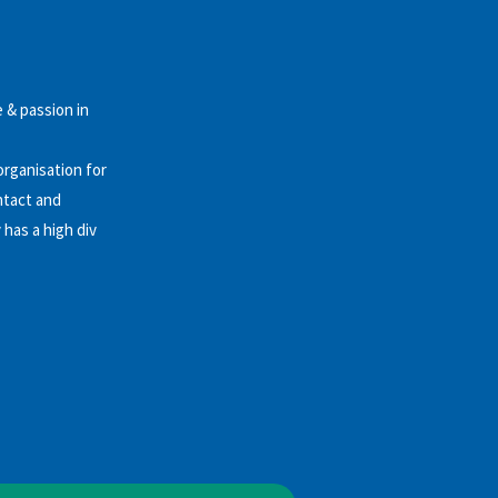
 & passion in
organisation for
ntact and
has a high div